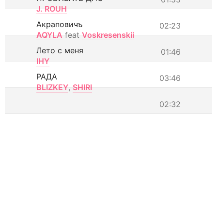
J. ROUH
Акраповичъ
02:23
AQYLA
feat
Voskresenskii
Лето с меня
01:46
IHY
РАДА
03:46
BLIZKEY
,
SHIRI
02:32