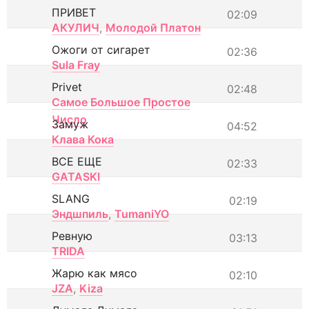
ПРИВЕТ
02:09
АКУЛИЧ
,
Молодой Платон
Ожоги от сигарет
02:36
Sula Fray
Privet
02:48
Самое Большое Простое
Число
Замуж
04:52
Клава Кока
ВСЕ ЕЩЕ
02:33
GATASKI
SLANG
02:19
Эндшпиль
,
TumaniYO
Ревную
03:13
TRIDA
Жарю как мясо
02:10
JZA
,
Kiza