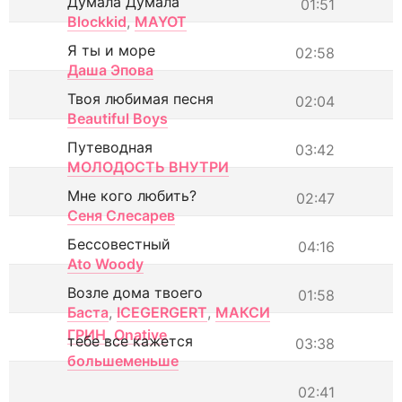
Думала Думала
01:51
Blockkid
,
MAYOT
Я ты и море
02:58
Даша Эпова
Твоя любимая песня
02:04
Beautiful Boys
Путеводная
03:42
МОЛОДОСТЬ ВНУТРИ
Мне кого любить?
02:47
Сеня Слесарев
Бессовестный
04:16
Ato Woody
Возле дома твоего
01:58
Баста
,
ICEGERGERT
,
МАКСИ
ГРИН
,
Onative
тебе все кажется
03:38
большеменьше
02:41