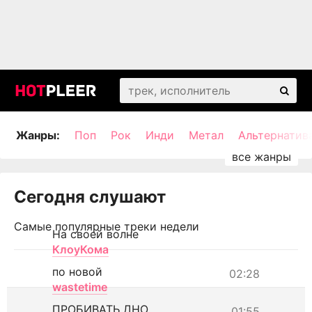
Жанры:
Поп
Рок
Инди
Метал
Альтернатив
Сегодня слушают
Самые популярные треки недели
На своей волне
КлоуКома
по новой
02:28
wastetime
ПРОБИВАТЬ ДНО
01:55