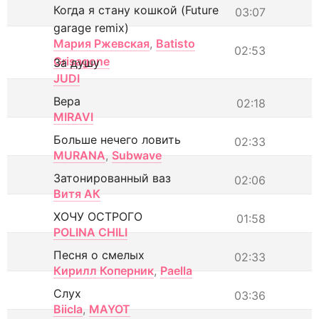
Когда я стану кошкой (Future
03:07
garage remix)
Мария Ржевская
,
Batisto
02:53
Grisagone
За душу
JUDI
Вера
02:18
MIRAVI
Больше нечего ловить
02:33
MURANA
,
Subwave
Затонированный ваз
02:06
Витя АК
ХОЧУ ОСТРОГО
01:58
POLINA CHILI
Песня о смелых
02:33
Кирилл Коперник
,
Paella
Слух
03:36
Biicla
,
MAYOT