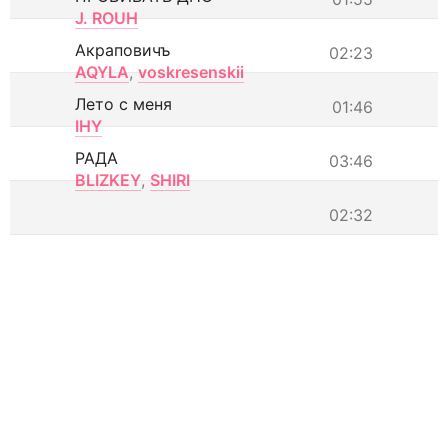
J. ROUH
Акраповичъ
02:23
AQYLA
,
voskresenskii
Лето с меня
01:46
IHY
РАДА
03:46
BLIZKEY
,
SHIRI
02:32