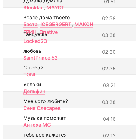
Думала Думала
01:51
Blockkid
,
MAYOT
Возле дома твоего
02:58
Баста
,
ICEGERGERT
,
МАКСИ
ГРИН
,
Onative
Танцуешь
03:38
Locked23
любовь
02:30
SaintPrince 52
С тобой
02:35
TONI
Яблоки
03:21
Дельфин
Мне кого любить?
03:28
Сеня Слесарев
Музыка поможет
04:16
Антоха МС
тебе все кажется
02:13