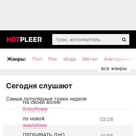
Жанры:
Поп
Рок
Инди
Метал
Альтернатив
Сегодня слушают
Самые популярные треки недели
На своей волне
КлоуКома
по новой
02:28
wastetime
ПРОБИВАТЬ ДНО
01:55