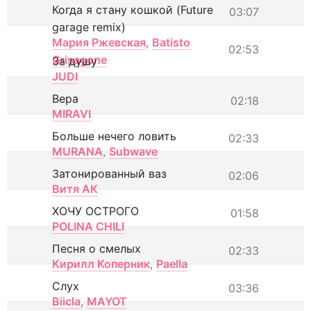
Когда я стану кошкой (Future
03:07
garage remix)
Мария Ржевская
,
Batisto
02:53
Grisagone
За душу
JUDI
Вера
02:18
MIRAVI
Больше нечего ловить
02:33
MURANA
,
Subwave
Затонированный ваз
02:06
Витя АК
ХОЧУ ОСТРОГО
01:58
POLINA CHILI
Песня о смелых
02:33
Кирилл Коперник
,
Paella
Слух
03:36
Biicla
,
MAYOT