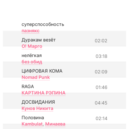
суперспособность
пазнякс
Дуракам везёт
02:02
О! Марго
нелёгкая
03:18
без обид
ЦИФРОВАЯ КОМА
02:09
Nomad Punk
RAGA
01:46
КАРТИНА РЭПИНА
ДОСВИДАНИЯ
04:45
Кунов Никита
Половина
02:14
Kambulat
,
Минаева