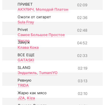
ПРИВЕТ
02:09
АКУЛИЧ
,
Молодой Платон
Ожоги от сигарет
02:36
Sula Fray
Privet
02:48
Самое Большое Простое
Число
Замуж
04:52
Клава Кока
ВСЕ ЕЩЕ
02:33
GATASKI
SLANG
02:19
Эндшпиль
,
TumaniYO
Ревную
03:13
TRIDA
Жарю как мясо
02:10
JZA
,
Kiza