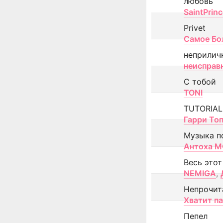
любовь
SaintPrin
Privet
Самое Бо
неприлич
неисправ
С тобой
TONI
TUTORIAL
Гарри То
Музыка п
Антоха 
Весь этот
NEMIGA
,
Непрочит
Хватит п
Пепел