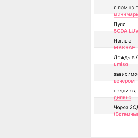
я помню 
минимар
Пули
SODA LU
Наглые
MAKRAE
Дождь в 
umiso
зависимо
вечером
подписка
дипинс
Через ЗС
(Богемны