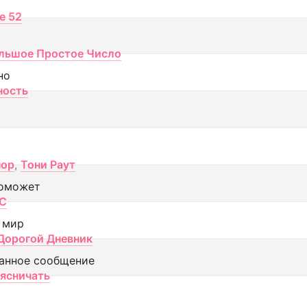
ce 52
льшое Простое Число
но
ность
пор
,
Тони Раут
оможет
МС
 мир
Дорогой Дневник
анное сообщение
аясничать