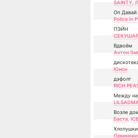
SAINTY
,
Оп Давай
Police in P
ПЭЙН
СЕКУША
Вдвоём
Антон За
дискотек
Юнсн
дэфолт
RICH PEA
Между н
LILSADM
Возле до
Баста
,
IC
Хлопушки
Пекински