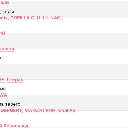
Лали
 Давай
aris
,
GORILLA GLU
,
LIL NAKU
РЮ
вьялов
а
$E
,
the pak
ами
AYA
ма твоего
EGERGERT
,
МАКСИ ГРИН
,
Onative
й Велосипед