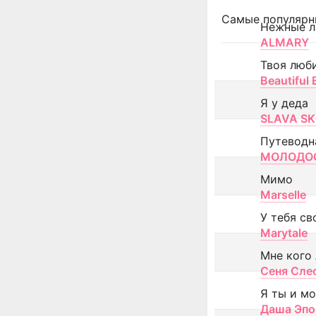
Самые популярн
Нежные л
ALMARY
Твоя люб
Beautiful
Я у деда
SLAVA SK
Путеводн
МОЛОДОС
Мимо
Marselle
У тебя св
Marytale
Мне кого
Сеня Сле
Я ты и м
Даша Эпо