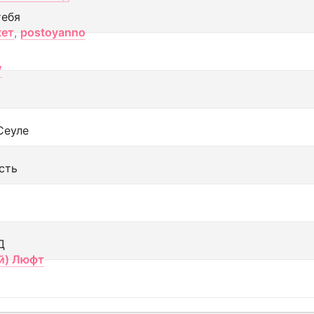
тебя
кет
,
postoyanno
V
Сеуле
сть
Д
й) Люфт