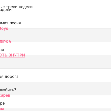
ые треки недели
адони
имая песня
 Boys
RIPKA
ая
ТЬ ВНУТРИ
оя дорога
 любить?
сарев
оре
ва