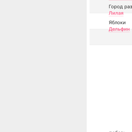
Город ра
Лилая
Яблоки
Дельфин