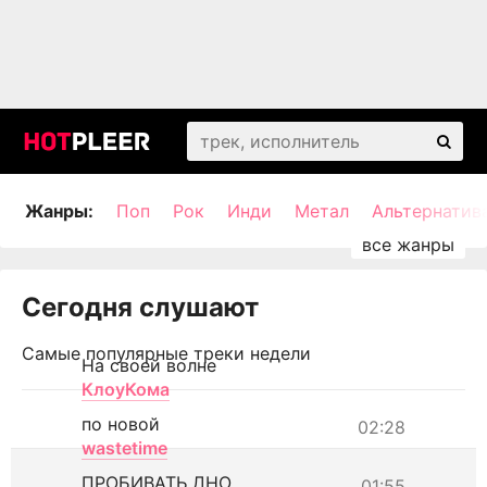
Жанры:
Поп
Рок
Инди
Метал
Альтернатив
Сегодня слушают
Самые популярные треки недели
На своей волне
КлоуКома
по новой
02:28
wastetime
ПРОБИВАТЬ ДНО
01:55