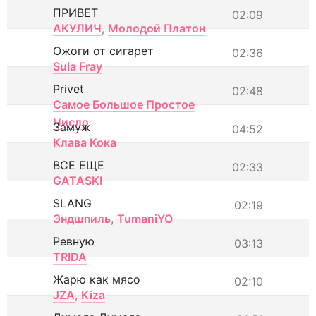
ПРИВЕТ
02:09
АКУЛИЧ
,
Молодой Платон
Ожоги от сигарет
02:36
Sula Fray
Privet
02:48
Самое Большое Простое
Число
Замуж
04:52
Клава Кока
ВСЕ ЕЩЕ
02:33
GATASKI
SLANG
02:19
Эндшпиль
,
TumaniYO
Ревную
03:13
TRIDA
Жарю как мясо
02:10
JZA
,
Kiza