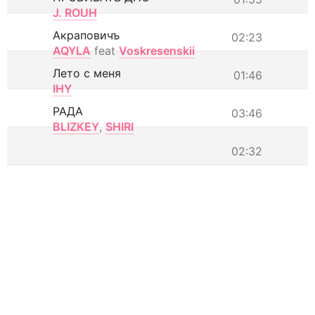
J. ROUH
Акраповичъ
02:23
AQYLA
feat
Voskresenskii
Лето с меня
01:46
IHY
РАДА
03:46
BLIZKEY
,
SHIRI
02:32