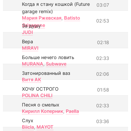
Когда я стану кошкой (Future
03:07
garage remix)
Мария Ржевская
,
Batisto
02:53
Grisagone
За душу
JUDI
Вера
02:18
MIRAVI
Больше нечего ловить
02:33
MURANA
,
Subwave
Затонированный ваз
02:06
Витя АК
ХОЧУ ОСТРОГО
01:58
POLINA CHILI
Песня о смелых
02:33
Кирилл Коперник
,
Paella
Слух
03:36
Biicla
,
MAYOT