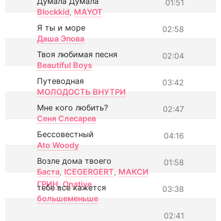
Думала Думала
01:51
Blockkid
,
MAYOT
Я ты и море
02:58
Даша Эпова
Твоя любимая песня
02:04
Beautiful Boys
Путеводная
03:42
МОЛОДОСТЬ ВНУТРИ
Мне кого любить?
02:47
Сеня Слесарев
Бессовестный
04:16
Ato Woody
Возле дома твоего
01:58
Баста
,
ICEGERGERT
,
МАКСИ
ГРИН
,
Onative
тебе все кажется
03:38
большеменьше
02:41