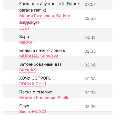
Когда я стану кошкой (Future
03:07
garage remix)
Мария Ржевская
,
Batisto
02:53
Grisagone
За душу
JUDI
Вера
02:18
MIRAVI
Больше нечего ловить
02:33
MURANA
,
Subwave
Затонированный ваз
02:06
Витя АК
ХОЧУ ОСТРОГО
01:58
POLINA CHILI
Песня о смелых
02:33
Кирилл Коперник
,
Paella
Слух
03:36
Biicla
,
MAYOT