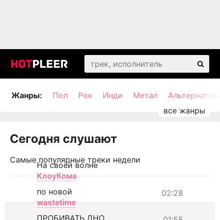
Жанры:
Поп
Рок
Инди
Метал
Альтернатив
Сегодня слушают
Самые популярные треки недели
На своей волне
КлоуКома
по новой
02:28
wastetime
ПРОБИВАТЬ ДНО
01:55