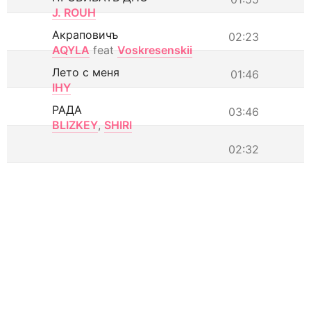
J. ROUH
Акраповичъ
02:23
AQYLA
feat
Voskresenskii
Лето с меня
01:46
IHY
РАДА
03:46
BLIZKEY
,
SHIRI
02:32