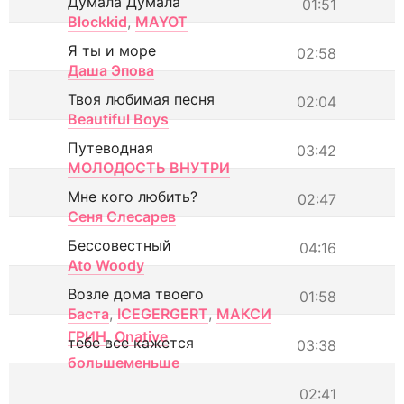
Думала Думала
01:51
Blockkid
,
MAYOT
Я ты и море
02:58
Даша Эпова
Твоя любимая песня
02:04
Beautiful Boys
Путеводная
03:42
МОЛОДОСТЬ ВНУТРИ
Мне кого любить?
02:47
Сеня Слесарев
Бессовестный
04:16
Ato Woody
Возле дома твоего
01:58
Баста
,
ICEGERGERT
,
МАКСИ
ГРИН
,
Onative
тебе все кажется
03:38
большеменьше
02:41