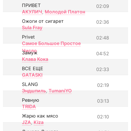
ПРИВЕТ
02:09
АКУЛИЧ
,
Молодой Платон
Ожоги от сигарет
02:36
Sula Fray
Privet
02:48
Самое Большое Простое
Число
Замуж
04:52
Клава Кока
ВСЕ ЕЩЕ
02:33
GATASKI
SLANG
02:19
Эндшпиль
,
TumaniYO
Ревную
03:13
TRIDA
Жарю как мясо
02:10
JZA
,
Kiza