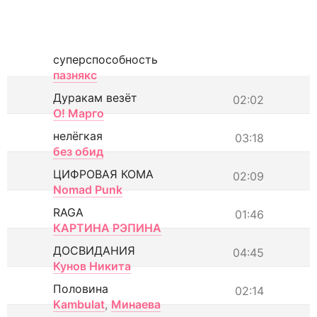
суперспособность
пазнякс
Дуракам везёт
02:02
О! Марго
нелёгкая
03:18
без обид
ЦИФРОВАЯ КОМА
02:09
Nomad Punk
RAGA
01:46
КАРТИНА РЭПИНА
ДОСВИДАНИЯ
04:45
Кунов Никита
Половина
02:14
Kambulat
,
Минаева