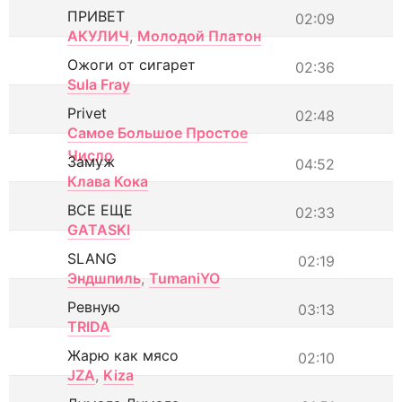
ПРИВЕТ
02:09
АКУЛИЧ
,
Молодой Платон
Ожоги от сигарет
02:36
Sula Fray
Privet
02:48
Самое Большое Простое
Число
Замуж
04:52
Клава Кока
ВСЕ ЕЩЕ
02:33
GATASKI
SLANG
02:19
Эндшпиль
,
TumaniYO
Ревную
03:13
TRIDA
Жарю как мясо
02:10
JZA
,
Kiza