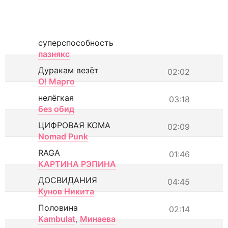
суперспособность
пазнякс
Дуракам везёт
02:02
О! Марго
нелёгкая
03:18
без обид
ЦИФРОВАЯ КОМА
02:09
Nomad Punk
RAGA
01:46
КАРТИНА РЭПИНА
ДОСВИДАНИЯ
04:45
Кунов Никита
Половина
02:14
Kambulat
,
Минаева