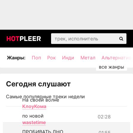
Жанры:
Поп
Рок
Инди
Метал
Альтернатив
Сегодня слушают
Самые популярные треки недели
На своей волне
КлоуКома
по новой
02:28
wastetime
ПРОБИВАТЬ ДНО
01:55