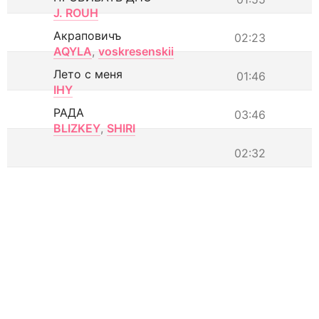
J. ROUH
Акраповичъ
02:23
AQYLA
,
voskresenskii
Лето с меня
01:46
IHY
РАДА
03:46
BLIZKEY
,
SHIRI
02:32