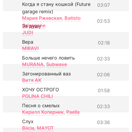
Когда я стану кошкой (Future
03:07
garage remix)
Мария Ржевская
,
Batisto
02:53
Grisagone
За душу
JUDI
Вера
02:18
MIRAVI
Больше нечего ловить
02:33
MURANA
,
Subwave
Затонированный ваз
02:06
Витя АК
ХОЧУ ОСТРОГО
01:58
POLINA CHILI
Песня о смелых
02:33
Кирилл Коперник
,
Paella
Слух
03:36
Biicla
,
MAYOT