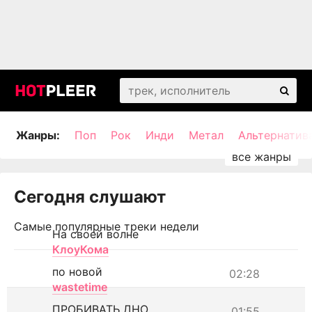
Жанры:
Поп
Рок
Инди
Метал
Альтернатив
Сегодня слушают
Самые популярные треки недели
На своей волне
КлоуКома
по новой
02:28
wastetime
ПРОБИВАТЬ ДНО
01:55