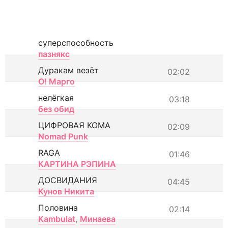
суперспособность
пазнякс
Дуракам везёт
02:02
О! Марго
нелёгкая
03:18
без обид
ЦИФРОВАЯ КОМА
02:09
Nomad Punk
RAGA
01:46
КАРТИНА РЭПИНА
ДОСВИДАНИЯ
04:45
Кунов Никита
Половина
02:14
Kambulat
,
Минаева