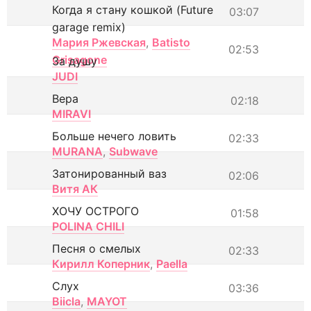
Когда я стану кошкой (Future
03:07
garage remix)
Мария Ржевская
,
Batisto
02:53
Grisagone
За душу
JUDI
Вера
02:18
MIRAVI
Больше нечего ловить
02:33
MURANA
,
Subwave
Затонированный ваз
02:06
Витя АК
ХОЧУ ОСТРОГО
01:58
POLINA CHILI
Песня о смелых
02:33
Кирилл Коперник
,
Paella
Слух
03:36
Biicla
,
MAYOT