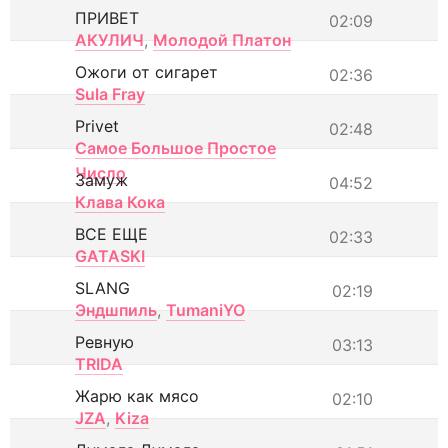
ПРИВЕТ
02:09
АКУЛИЧ
,
Молодой Платон
Ожоги от сигарет
02:36
Sula Fray
Privet
02:48
Самое Большое Простое
Число
Замуж
04:52
Клава Кока
ВСЕ ЕЩЕ
02:33
GATASKI
SLANG
02:19
Эндшпиль
,
TumaniYO
Ревную
03:13
TRIDA
Жарю как мясо
02:10
JZA
,
Kiza