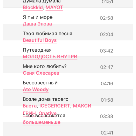
Думала Думала
01:51
Blockkid
,
MAYOT
Я ты и море
02:58
Даша Эпова
Твоя любимая песня
02:04
Beautiful Boys
Путеводная
03:42
МОЛОДОСТЬ ВНУТРИ
Мне кого любить?
02:47
Сеня Слесарев
Бессовестный
04:16
Ato Woody
Возле дома твоего
01:58
Баста
,
ICEGERGERT
,
МАКСИ
ГРИН
,
Onative
тебе все кажется
03:38
большеменьше
02:41