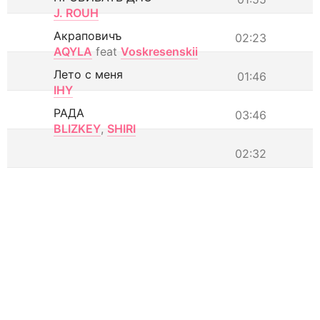
J. ROUH
Акраповичъ
02:23
AQYLA
feat
Voskresenskii
Лето с меня
01:46
IHY
РАДА
03:46
BLIZKEY
,
SHIRI
02:32