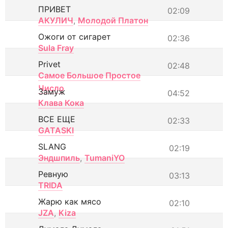
ПРИВЕТ
02:09
АКУЛИЧ
,
Молодой Платон
Ожоги от сигарет
02:36
Sula Fray
Privet
02:48
Самое Большое Простое
Число
Замуж
04:52
Клава Кока
ВСЕ ЕЩЕ
02:33
GATASKI
SLANG
02:19
Эндшпиль
,
TumaniYO
Ревную
03:13
TRIDA
Жарю как мясо
02:10
JZA
,
Kiza