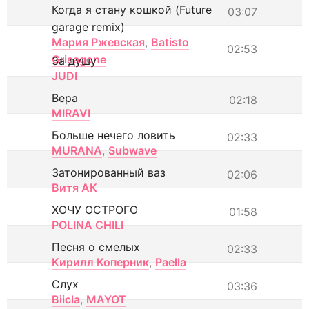
Когда я стану кошкой (Future
03:07
garage remix)
Мария Ржевская
,
Batisto
02:53
Grisagone
За душу
JUDI
Вера
02:18
MIRAVI
Больше нечего ловить
02:33
MURANA
,
Subwave
Затонированный ваз
02:06
Витя АК
ХОЧУ ОСТРОГО
01:58
POLINA CHILI
Песня о смелых
02:33
Кирилл Коперник
,
Paella
Слух
03:36
Biicla
,
MAYOT