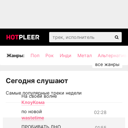
Жанры:
Поп
Рок
Инди
Метал
Альтернатив
Сегодня слушают
Самые популярные треки недели
На своей волне
КлоуКома
по новой
02:28
wastetime
ПРОБИВАТЬ ДНО
01:55