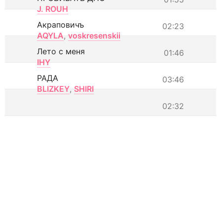
J. ROUH
Акраповичъ
02:23
AQYLA
,
voskresenskii
Лето с меня
01:46
IHY
РАДА
03:46
BLIZKEY
,
SHIRI
02:32