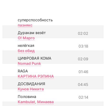
суперспособность
пазнякс
Дуракам везёт
02:02
О! Марго
нелёгкая
03:18
без обид
ЦИФРОВАЯ КОМА
02:09
Nomad Punk
RAGA
01:46
КАРТИНА РЭПИНА
ДОСВИДАНИЯ
04:45
Кунов Никита
Половина
02:14
Kambulat
,
Минаева