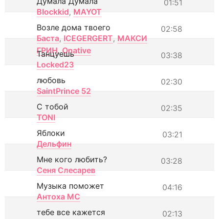
Думала Думала
01:51
Blockkid
,
MAYOT
Возле дома твоего
02:58
Баста
,
ICEGERGERT
,
МАКСИ
ГРИН
,
Onative
Танцуешь
03:38
Locked23
любовь
02:30
SaintPrince 52
С тобой
02:35
TONI
Яблоки
03:21
Дельфин
Мне кого любить?
03:28
Сеня Слесарев
Музыка поможет
04:16
Антоха МС
тебе все кажется
02:13