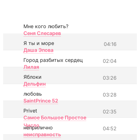
Мне кого любить?
Сеня Слесарев
Я ты и море
04:16
Даша Эпова
Город разбитых сердец
02:04
Лилая
Яблоки
03:26
Дельфин
любовь
03:28
SaintPrince 52
Privet
02:35
Самое Большое Простое
Число
неприлично
04:52
неисправность