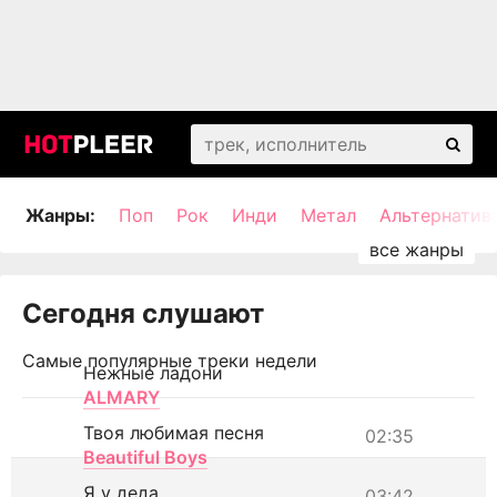
Жанры:
Поп
Рок
Инди
Метал
Альтернатив
Сегодня слушают
Самые популярные треки недели
Нежные ладони
ALMARY
Твоя любимая песня
02:35
Beautiful Boys
Я у деда
03:42