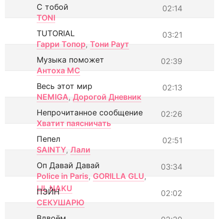
С тобой
02:14
TONI
TUTORIAL
03:21
Гарри Топор
,
Тони Раут
Музыка поможет
02:39
Антоха МС
Весь этот мир
02:13
NEMIGA
,
Дорогой Дневник
Непрочитанное сообщение
02:26
Хватит паясничать
Пепел
02:51
SAINTY
,
Лали
Оп Давай Давай
03:34
Police in Paris
,
GORILLA GLU
,
LIL NAKU
ПЭЙН
02:02
СЕКУШАРЮ
Вдвоём