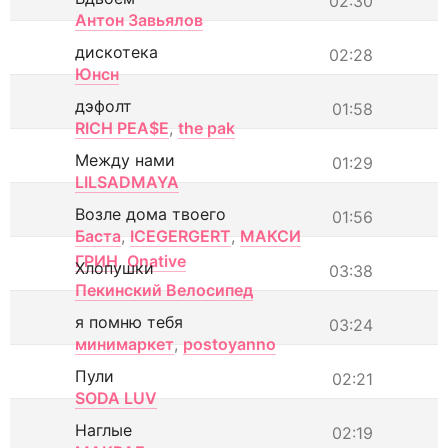
02:30
Антон Завьялов
дискотека
02:28
Юнсн
дэфолт
01:58
RICH PEA$E
,
the pak
Между нами
01:29
LILSADMAYA
Возле дома твоего
01:56
Баста
,
ICEGERGERT
,
МАКСИ
ГРИН
,
Onative
Хлопушки
03:38
Пекинский Велосипед
я помню тебя
03:24
минимаркет
,
postoyanno
Пули
02:21
SODA LUV
Наглые
02:19