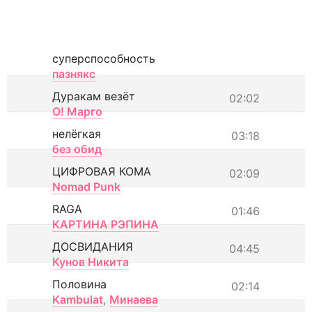
суперспособность
пазнякс
Дуракам везёт
02:02
О! Марго
нелёгкая
03:18
без обид
ЦИФРОВАЯ КОМА
02:09
Nomad Punk
RAGA
01:46
КАРТИНА РЭПИНА
ДОСВИДАНИЯ
04:45
Кунов Никита
Половина
02:14
Kambulat
,
Минаева