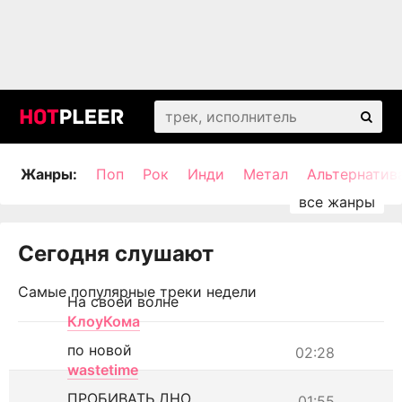
Жанры:
Поп
Рок
Инди
Метал
Альтернатив
Сегодня слушают
Самые популярные треки недели
На своей волне
КлоуКома
по новой
02:28
wastetime
ПРОБИВАТЬ ДНО
01:55