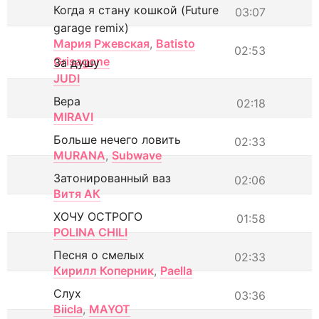
Когда я стану кошкой (Future
03:07
garage remix)
Мария Ржевская
,
Batisto
02:53
Grisagone
За душу
JUDI
Вера
02:18
MIRAVI
Больше нечего ловить
02:33
MURANA
,
Subwave
Затонированный ваз
02:06
Витя АК
ХОЧУ ОСТРОГО
01:58
POLINA CHILI
Песня о смелых
02:33
Кирилл Коперник
,
Paella
Слух
03:36
Biicla
,
MAYOT