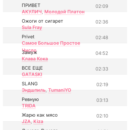
ПРИВЕТ
02:09
АКУЛИЧ
,
Молодой Платон
Ожоги от сигарет
02:36
Sula Fray
Privet
02:48
Самое Большое Простое
Число
Замуж
04:52
Клава Кока
ВСЕ ЕЩЕ
02:33
GATASKI
SLANG
02:19
Эндшпиль
,
TumaniYO
Ревную
03:13
TRIDA
Жарю как мясо
02:10
JZA
,
Kiza