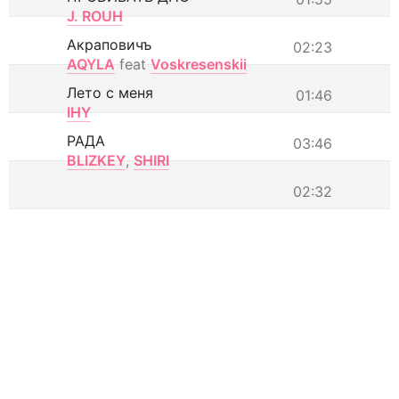
J. ROUH
Акраповичъ
02:23
AQYLA
feat
Voskresenskii
Лето с меня
01:46
IHY
РАДА
03:46
BLIZKEY
,
SHIRI
02:32