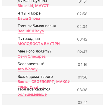
Думала Думала
01:51
Blockkid
,
MAYOT
Я ты и море
02:58
Даша Эпова
Твоя любимая песня
02:04
Beautiful Boys
Путеводная
03:42
МОЛОДОСТЬ ВНУТРИ
Мне кого любить?
02:47
Сеня Слесарев
Бессовестный
04:16
Ato Woody
Возле дома твоего
01:58
Баста
,
ICEGERGERT
,
МАКСИ
ГРИН
,
Onative
тебе все кажется
03:38
большеменьше
02:41