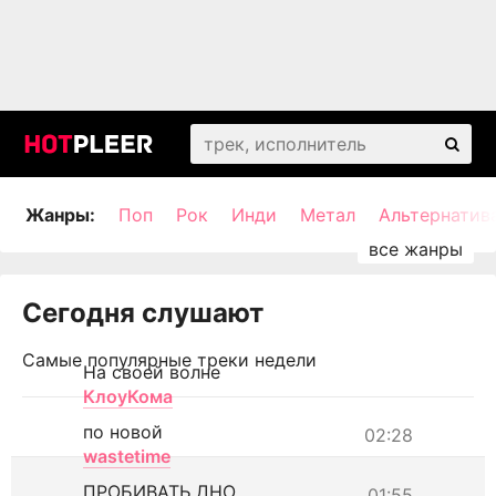
Жанры:
Поп
Рок
Инди
Метал
Альтернатив
Сегодня слушают
Самые популярные треки недели
На своей волне
КлоуКома
по новой
02:28
wastetime
ПРОБИВАТЬ ДНО
01:55