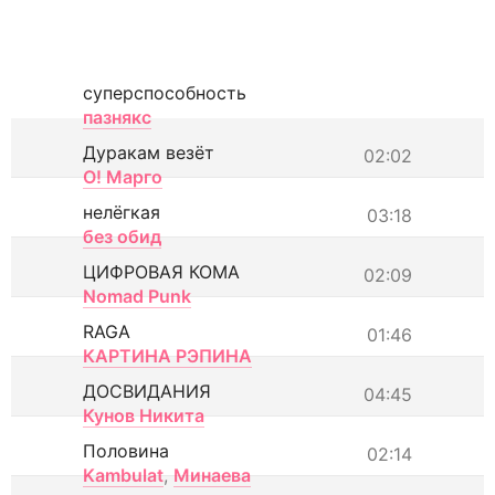
суперспособность
пазнякс
Дуракам везёт
02:02
О! Марго
нелёгкая
03:18
без обид
ЦИФРОВАЯ КОМА
02:09
Nomad Punk
RAGA
01:46
КАРТИНА РЭПИНА
ДОСВИДАНИЯ
04:45
Кунов Никита
Половина
02:14
Kambulat
,
Минаева