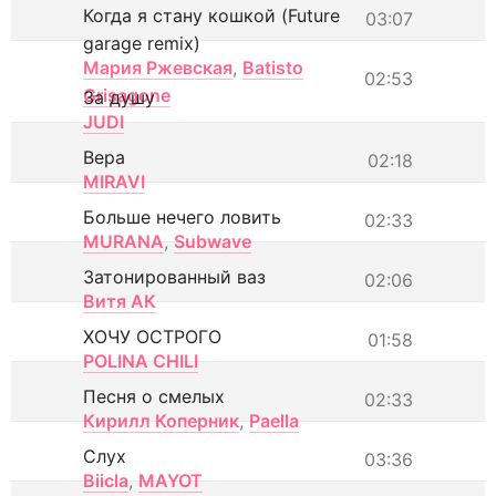
Когда я стану кошкой (Future
03:07
garage remix)
Мария Ржевская
,
Batisto
02:53
Grisagone
За душу
JUDI
Вера
02:18
MIRAVI
Больше нечего ловить
02:33
MURANA
,
Subwave
Затонированный ваз
02:06
Витя АК
ХОЧУ ОСТРОГО
01:58
POLINA CHILI
Песня о смелых
02:33
Кирилл Коперник
,
Paella
Слух
03:36
Biicla
,
MAYOT