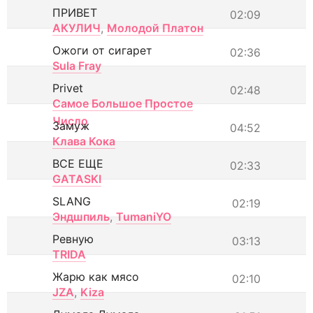
ПРИВЕТ
02:09
АКУЛИЧ
,
Молодой Платон
Ожоги от сигарет
02:36
Sula Fray
Privet
02:48
Самое Большое Простое
Число
Замуж
04:52
Клава Кока
ВСЕ ЕЩЕ
02:33
GATASKI
SLANG
02:19
Эндшпиль
,
TumaniYO
Ревную
03:13
TRIDA
Жарю как мясо
02:10
JZA
,
Kiza