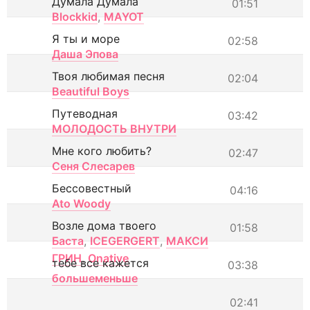
Думала Думала
01:51
Blockkid
,
MAYOT
Я ты и море
02:58
Даша Эпова
Твоя любимая песня
02:04
Beautiful Boys
Путеводная
03:42
МОЛОДОСТЬ ВНУТРИ
Мне кого любить?
02:47
Сеня Слесарев
Бессовестный
04:16
Ato Woody
Возле дома твоего
01:58
Баста
,
ICEGERGERT
,
МАКСИ
ГРИН
,
Onative
тебе все кажется
03:38
большеменьше
02:41