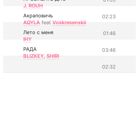
J. ROUH
Акраповичъ
02:23
AQYLA
feat
Voskresenskii
Лето с меня
01:46
IHY
РАДА
03:46
BLIZKEY
,
SHIRI
02:32