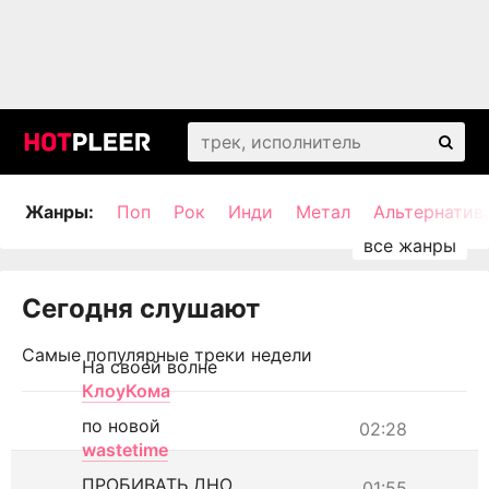
Жанры:
Поп
Рок
Инди
Метал
Альтернатив
Сегодня слушают
Самые популярные треки недели
На своей волне
КлоуКома
по новой
02:28
wastetime
ПРОБИВАТЬ ДНО
01:55