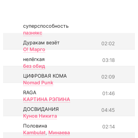
суперспособность
пазнякс
Дуракам везёт
02:02
О! Марго
нелёгкая
03:18
без обид
ЦИФРОВАЯ КОМА
02:09
Nomad Punk
RAGA
01:46
КАРТИНА РЭПИНА
ДОСВИДАНИЯ
04:45
Кунов Никита
Половина
02:14
Kambulat
,
Минаева