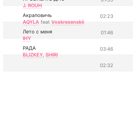
J. ROUH
Акраповичъ
02:23
AQYLA
feat
Voskresenskii
Лето с меня
01:46
IHY
РАДА
03:46
BLIZKEY
,
SHIRI
02:32