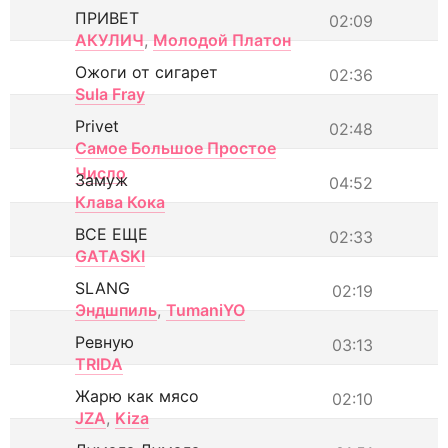
ПРИВЕТ
02:09
АКУЛИЧ
,
Молодой Платон
Ожоги от сигарет
02:36
Sula Fray
Privet
02:48
Самое Большое Простое
Число
Замуж
04:52
Клава Кока
ВСЕ ЕЩЕ
02:33
GATASKI
SLANG
02:19
Эндшпиль
,
TumaniYO
Ревную
03:13
TRIDA
Жарю как мясо
02:10
JZA
,
Kiza