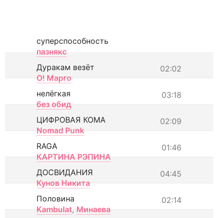
суперспособность
пазнякс
Дуракам везёт
02:02
О! Марго
нелёгкая
03:18
без обид
ЦИФРОВАЯ КОМА
02:09
Nomad Punk
RAGA
01:46
КАРТИНА РЭПИНА
ДОСВИДАНИЯ
04:45
Кунов Никита
Половина
02:14
Kambulat
,
Минаева