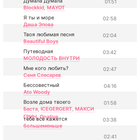
Думала Думала
01:51
Blockkid
,
MAYOT
Я ты и море
02:58
Даша Эпова
Твоя любимая песня
02:04
Beautiful Boys
Путеводная
03:42
МОЛОДОСТЬ ВНУТРИ
Мне кого любить?
02:47
Сеня Слесарев
Бессовестный
04:16
Ato Woody
Возле дома твоего
01:58
Баста
,
ICEGERGERT
,
МАКСИ
ГРИН
,
Onative
тебе все кажется
03:38
большеменьше
02:41