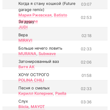
Когда я стану кошкой (Future
03:07
garage remix)
Мария Ржевская
,
Batisto
02:53
Grisagone
За душу
JUDI
Вера
02:18
MIRAVI
Больше нечего ловить
02:33
MURANA
,
Subwave
Затонированный ваз
02:06
Витя АК
ХОЧУ ОСТРОГО
01:58
POLINA CHILI
Песня о смелых
02:33
Кирилл Коперник
,
Paella
Слух
03:36
Biicla
,
MAYOT