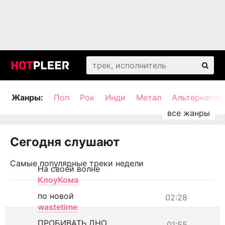
Жанры:
Поп
Рок
Инди
Метал
Альтернатив
Сегодня слушают
Самые популярные треки недели
На своей волне
КлоуКома
по новой
02:28
wastetime
ПРОБИВАТЬ ДНО
01:55