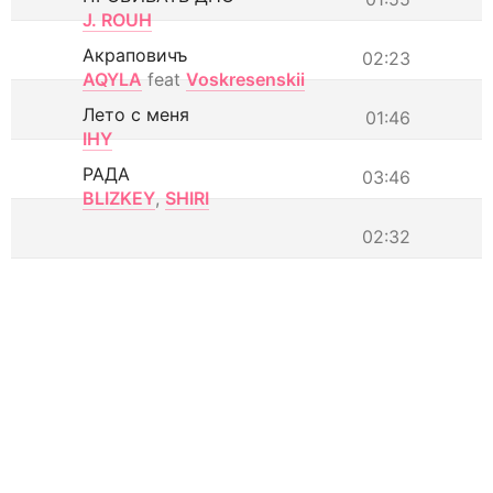
J. ROUH
Акраповичъ
02:23
AQYLA
feat
Voskresenskii
Лето с меня
01:46
IHY
РАДА
03:46
BLIZKEY
,
SHIRI
02:32