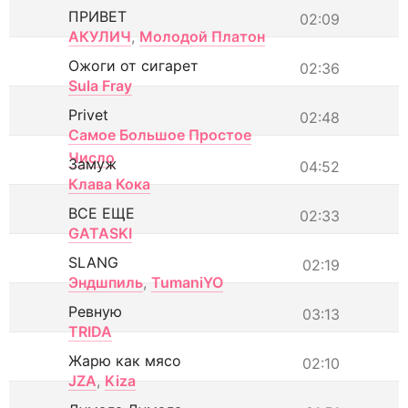
ПРИВЕТ
02:09
АКУЛИЧ
,
Молодой Платон
Ожоги от сигарет
02:36
Sula Fray
Privet
02:48
Самое Большое Простое
Число
Замуж
04:52
Клава Кока
ВСЕ ЕЩЕ
02:33
GATASKI
SLANG
02:19
Эндшпиль
,
TumaniYO
Ревную
03:13
TRIDA
Жарю как мясо
02:10
JZA
,
Kiza