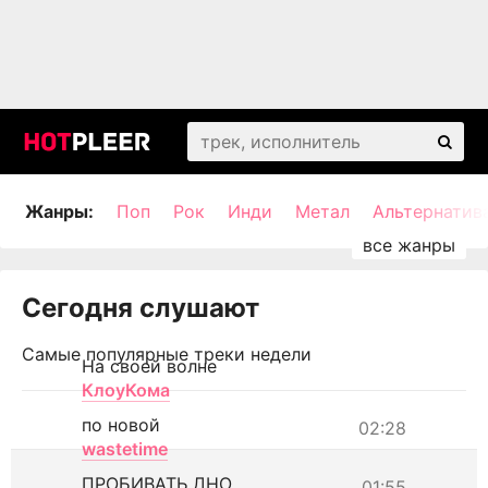
Жанры:
Поп
Рок
Инди
Метал
Альтернатив
Сегодня слушают
Самые популярные треки недели
На своей волне
КлоуКома
по новой
02:28
wastetime
ПРОБИВАТЬ ДНО
01:55