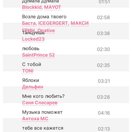
Думала Думала
01:51
Blockkid
,
MAYOT
Возле дома твоего
02:58
Баста
,
ICEGERGERT
,
МАКСИ
ГРИН
,
Onative
Танцуешь
03:38
Locked23
любовь
02:30
SaintPrince 52
С тобой
02:35
TONI
Яблоки
03:21
Дельфин
Мне кого любить?
03:28
Сеня Слесарев
Музыка поможет
04:16
Антоха МС
тебе все кажется
02:13