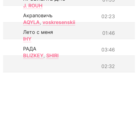
J. ROUH
Акраповичъ
02:23
AQYLA
,
voskresenskii
Лето с меня
01:46
IHY
РАДА
03:46
BLIZKEY
,
SHIRI
02:32