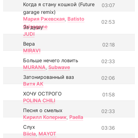
Когда я стану кошкой (Future
03:07
garage remix)
Мария Ржевская
,
Batisto
02:53
Grisagone
За душу
JUDI
Вера
02:18
MIRAVI
Больше нечего ловить
02:33
MURANA
,
Subwave
Затонированный ваз
02:06
Витя АК
ХОЧУ ОСТРОГО
01:58
POLINA CHILI
Песня о смелых
02:33
Кирилл Коперник
,
Paella
Слух
03:36
Biicla
,
MAYOT