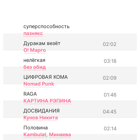
суперспособность
пазнякс
Дуракам везёт
02:02
О! Марго
нелёгкая
03:18
без обид
ЦИФРОВАЯ КОМА
02:09
Nomad Punk
RAGA
01:46
КАРТИНА РЭПИНА
ДОСВИДАНИЯ
04:45
Кунов Никита
Половина
02:14
Kambulat
,
Минаева