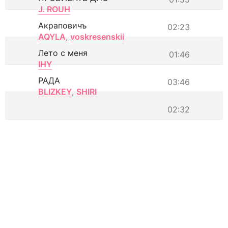
J. ROUH
Акраповичъ
02:23
AQYLA
,
voskresenskii
Лето с меня
01:46
IHY
РАДА
03:46
BLIZKEY
,
SHIRI
02:32