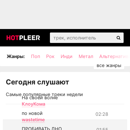
Жанры:
Поп
Рок
Инди
Метал
Альтернатив
Сегодня слушают
Самые популярные треки недели
На своей волне
КлоуКома
по новой
02:28
wastetime
ПРОБИВАТЬ ДНО
01:55