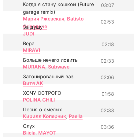
Когда я стану кошкой (Future
03:07
garage remix)
Мария Ржевская
,
Batisto
02:53
Grisagone
За душу
JUDI
Вера
02:18
MIRAVI
Больше нечего ловить
02:33
MURANA
,
Subwave
Затонированный ваз
02:06
Витя АК
ХОЧУ ОСТРОГО
01:58
POLINA CHILI
Песня о смелых
02:33
Кирилл Коперник
,
Paella
Слух
03:36
Biicla
,
MAYOT