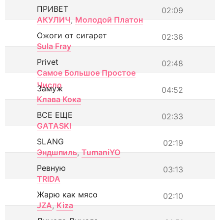
ПРИВЕТ
02:09
АКУЛИЧ
,
Молодой Платон
Ожоги от сигарет
02:36
Sula Fray
Privet
02:48
Самое Большое Простое
Число
Замуж
04:52
Клава Кока
ВСЕ ЕЩЕ
02:33
GATASKI
SLANG
02:19
Эндшпиль
,
TumaniYO
Ревную
03:13
TRIDA
Жарю как мясо
02:10
JZA
,
Kiza