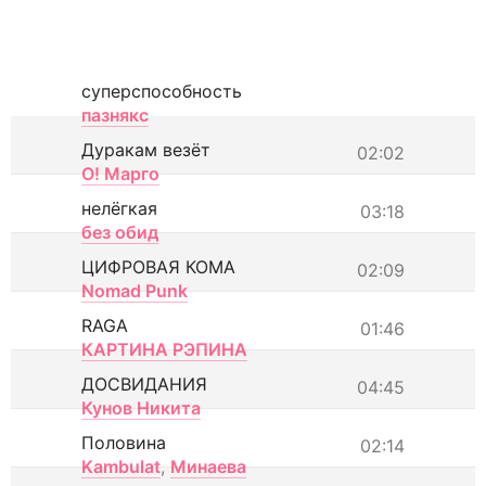
суперспособность
пазнякс
Дуракам везёт
02:02
О! Марго
нелёгкая
03:18
без обид
ЦИФРОВАЯ КОМА
02:09
Nomad Punk
RAGA
01:46
КАРТИНА РЭПИНА
ДОСВИДАНИЯ
04:45
Кунов Никита
Половина
02:14
Kambulat
,
Минаева