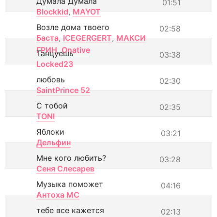
Думала Думала
01:51
Blockkid
,
MAYOT
Возле дома твоего
02:58
Баста
,
ICEGERGERT
,
МАКСИ
ГРИН
,
Onative
Танцуешь
03:38
Locked23
любовь
02:30
SaintPrince 52
С тобой
02:35
TONI
Яблоки
03:21
Дельфин
Мне кого любить?
03:28
Сеня Слесарев
Музыка поможет
04:16
Антоха МС
тебе все кажется
02:13