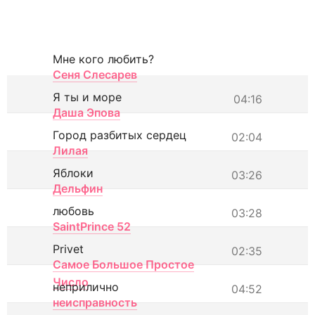
Мне кого любить?
Сеня Слесарев
Я ты и море
04:16
Даша Эпова
Город разбитых сердец
02:04
Лилая
Яблоки
03:26
Дельфин
любовь
03:28
SaintPrince 52
Privet
02:35
Самое Большое Простое
Число
неприлично
04:52
неисправность