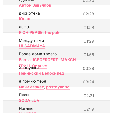
02:30
Антон Завьялов
дискотека
02:28
Юнсн
дэфолт
01:58
RICH PEA$E
,
the pak
Между нами
01:29
LILSADMAYA
Возле дома твоего
01:56
Баста
,
ICEGERGERT
,
МАКСИ
ГРИН
,
Onative
Хлопушки
03:38
Пекинский Велосипед
я помню тебя
03:24
минимаркет
,
postoyanno
Пули
02:21
SODA LUV
Наглые
02:19