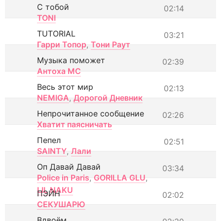
С тобой
02:14
TONI
TUTORIAL
03:21
Гарри Топор
,
Тони Раут
Музыка поможет
02:39
Антоха МС
Весь этот мир
02:13
NEMIGA
,
Дорогой Дневник
Непрочитанное сообщение
02:26
Хватит паясничать
Пепел
02:51
SAINTY
,
Лали
Оп Давай Давай
03:34
Police in Paris
,
GORILLA GLU
,
LIL NAKU
ПЭЙН
02:02
СЕКУШАРЮ
Вдвоём