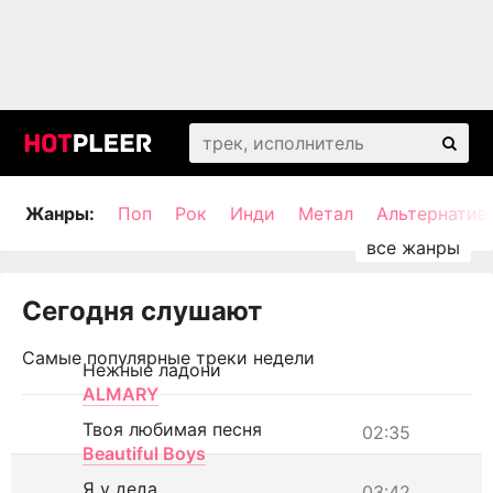
Жанры:
Поп
Рок
Инди
Метал
Альтернатив
Сегодня слушают
Самые популярные треки недели
Нежные ладони
ALMARY
Твоя любимая песня
02:35
Beautiful Boys
Я у деда
03:42