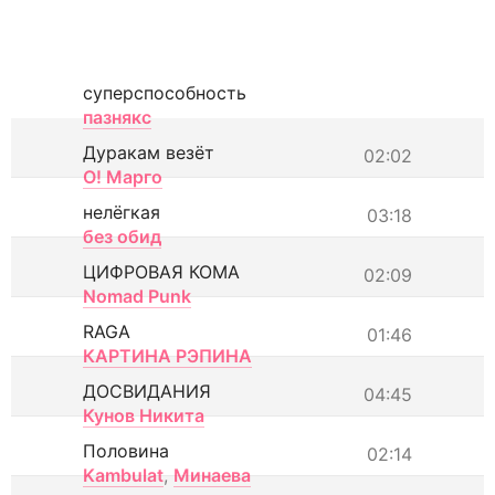
суперспособность
пазнякс
Дуракам везёт
02:02
О! Марго
нелёгкая
03:18
без обид
ЦИФРОВАЯ КОМА
02:09
Nomad Punk
RAGA
01:46
КАРТИНА РЭПИНА
ДОСВИДАНИЯ
04:45
Кунов Никита
Половина
02:14
Kambulat
,
Минаева