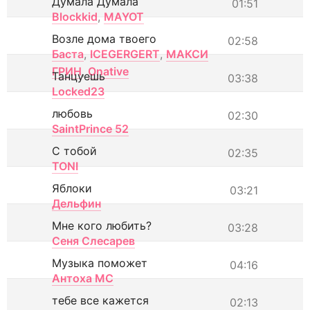
Думала Думала
01:51
Blockkid
,
MAYOT
Возле дома твоего
02:58
Баста
,
ICEGERGERT
,
МАКСИ
ГРИН
,
Onative
Танцуешь
03:38
Locked23
любовь
02:30
SaintPrince 52
С тобой
02:35
TONI
Яблоки
03:21
Дельфин
Мне кого любить?
03:28
Сеня Слесарев
Музыка поможет
04:16
Антоха МС
тебе все кажется
02:13