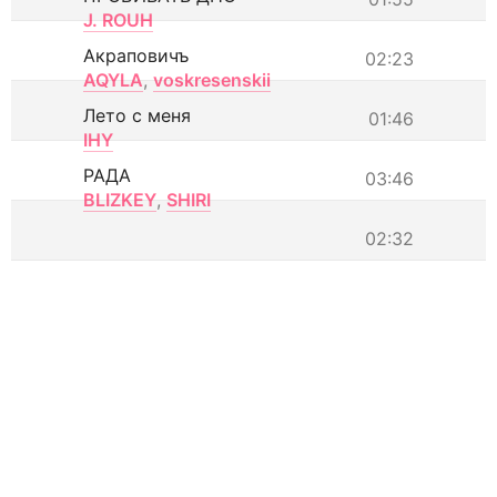
J. ROUH
Акраповичъ
02:23
AQYLA
,
voskresenskii
Лето с меня
01:46
IHY
РАДА
03:46
BLIZKEY
,
SHIRI
02:32