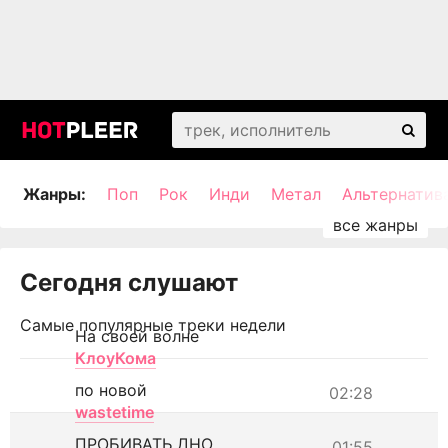
Жанры:
Поп
Рок
Инди
Метал
Альтернатив
Сегодня слушают
Самые популярные треки недели
На своей волне
КлоуКома
по новой
02:28
wastetime
ПРОБИВАТЬ ДНО
01:55