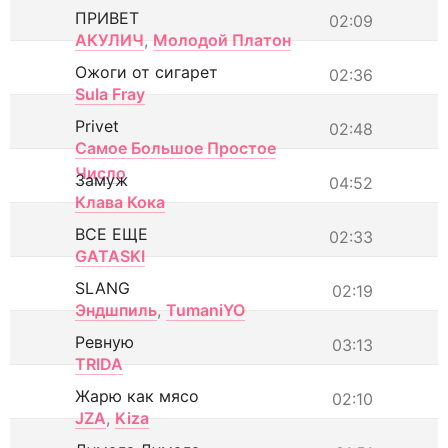
ПРИВЕТ
02:09
АКУЛИЧ
,
Молодой Платон
Ожоги от сигарет
02:36
Sula Fray
Privet
02:48
Самое Большое Простое
Число
Замуж
04:52
Клава Кока
ВСЕ ЕЩЕ
02:33
GATASKI
SLANG
02:19
Эндшпиль
,
TumaniYO
Ревную
03:13
TRIDA
Жарю как мясо
02:10
JZA
,
Kiza