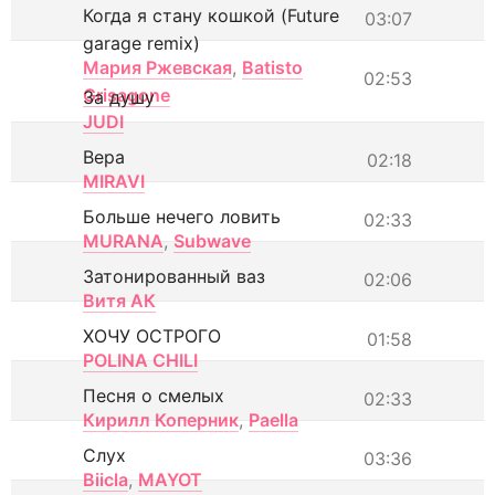
Когда я стану кошкой (Future
03:07
garage remix)
Мария Ржевская
,
Batisto
02:53
Grisagone
За душу
JUDI
Вера
02:18
MIRAVI
Больше нечего ловить
02:33
MURANA
,
Subwave
Затонированный ваз
02:06
Витя АК
ХОЧУ ОСТРОГО
01:58
POLINA CHILI
Песня о смелых
02:33
Кирилл Коперник
,
Paella
Слух
03:36
Biicla
,
MAYOT