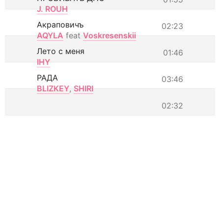
J. ROUH
Акраповичъ
02:23
AQYLA
feat
Voskresenskii
Лето с меня
01:46
IHY
РАДА
03:46
BLIZKEY
,
SHIRI
02:32