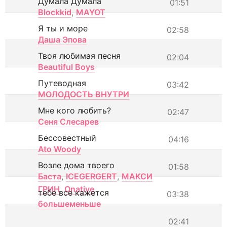
Думала Думала
01:51
Blockkid
,
MAYOT
Я ты и море
02:58
Даша Эпова
Твоя любимая песня
02:04
Beautiful Boys
Путеводная
03:42
МОЛОДОСТЬ ВНУТРИ
Мне кого любить?
02:47
Сеня Слесарев
Бессовестный
04:16
Ato Woody
Возле дома твоего
01:58
Баста
,
ICEGERGERT
,
МАКСИ
ГРИН
,
Onative
тебе все кажется
03:38
большеменьше
02:41