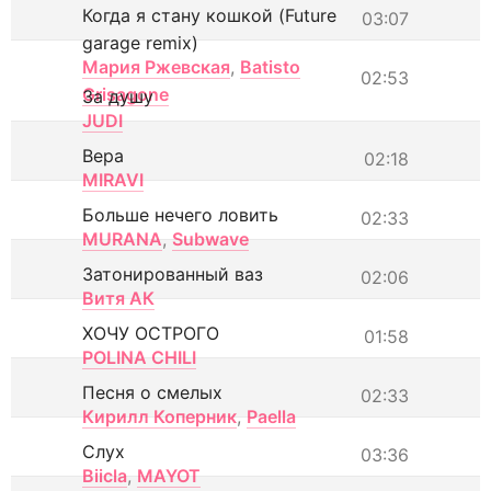
Когда я стану кошкой (Future
03:07
garage remix)
Мария Ржевская
,
Batisto
02:53
Grisagone
За душу
JUDI
Вера
02:18
MIRAVI
Больше нечего ловить
02:33
MURANA
,
Subwave
Затонированный ваз
02:06
Витя АК
ХОЧУ ОСТРОГО
01:58
POLINA CHILI
Песня о смелых
02:33
Кирилл Коперник
,
Paella
Слух
03:36
Biicla
,
MAYOT