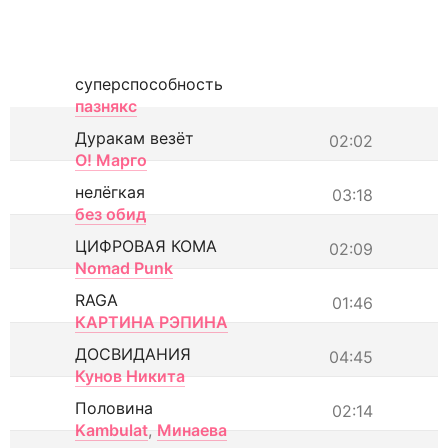
суперспособность
пазнякс
Дуракам везёт
02:02
О! Марго
нелёгкая
03:18
без обид
ЦИФРОВАЯ КОМА
02:09
Nomad Punk
RAGA
01:46
КАРТИНА РЭПИНА
ДОСВИДАНИЯ
04:45
Кунов Никита
Половина
02:14
Kambulat
,
Минаева