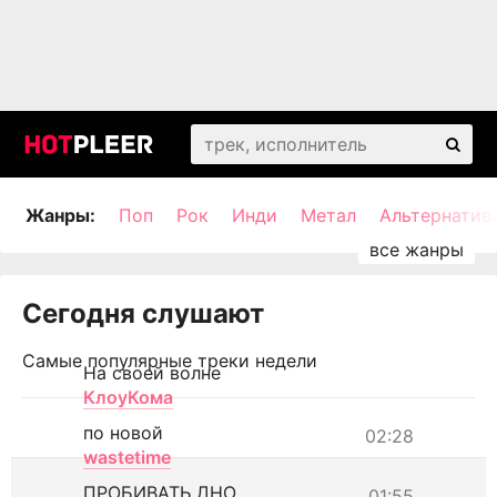
Жанры:
Поп
Рок
Инди
Метал
Альтернатив
Сегодня слушают
Самые популярные треки недели
На своей волне
КлоуКома
по новой
02:28
wastetime
ПРОБИВАТЬ ДНО
01:55