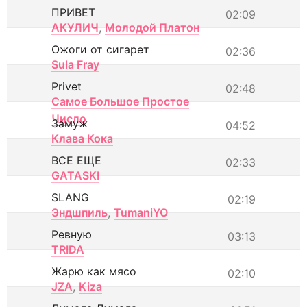
ПРИВЕТ
02:09
АКУЛИЧ
,
Молодой Платон
Ожоги от сигарет
02:36
Sula Fray
Privet
02:48
Самое Большое Простое
Число
Замуж
04:52
Клава Кока
ВСЕ ЕЩЕ
02:33
GATASKI
SLANG
02:19
Эндшпиль
,
TumaniYO
Ревную
03:13
TRIDA
Жарю как мясо
02:10
JZA
,
Kiza