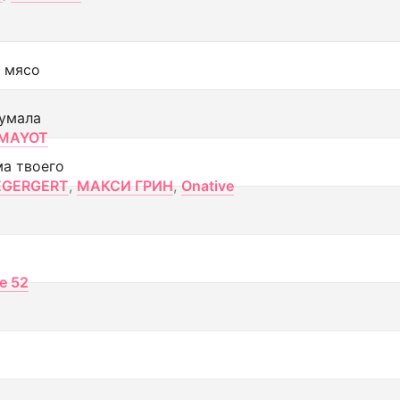
 мясо
умала
MAYOT
ма твоего
EGERGERT
,
МАКСИ ГРИН
,
Onative
ce 52