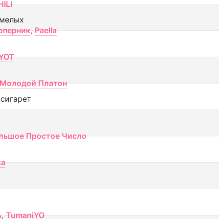
ILI
смелых
оперник
,
Paella
YOT
Молодой Платон
 сигарет
льшое Простое Число
ка
ь
,
TumaniYO