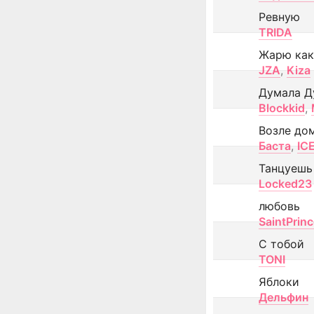
Ревную
TRIDA
Жарю как
JZA
,
Kiza
Думала Д
Blockkid
,
Возле до
Баста
,
IC
Танцуешь
Locked23
любовь
SaintPrin
С тобой
TONI
Яблоки
Дельфин