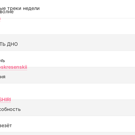
ые треки недели
 волне
а
ТЬ ДНО
чъ
oskresenskii
еня
SHIRI
собность
везёт