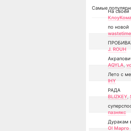
Самые популярн
На своей
КлоуКом
по новой
wastetime
ПРОБИВА
J. ROUH
Акрапови
AQYLA
,
v
Лето с м
IHY
РАДА
BLIZKEY
,
суперспо
пазнякс
Дуракам 
О! Марго