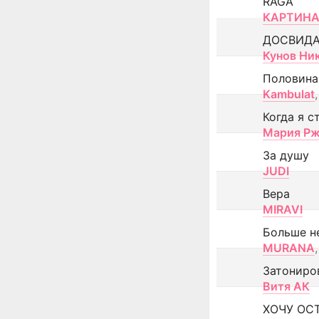
RAGA
КАРТИНА
ДОСВИД
Кунов Ни
Половина
Kambulat
,
Когда я с
Мария Рж
За душу
JUDI
Вера
MIRAVI
Больше н
MURANA
,
Затониро
Витя АК
ХОЧУ ОС