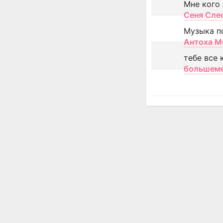
Мне кого
Сеня Сле
Музыка п
Антоха 
тебе все 
большем