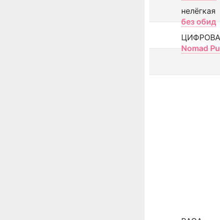
нелёгкая
без обид
ЦИФРОВА
Nomad Pu