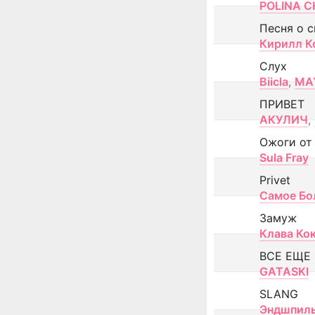
POLINA CH
Песня о 
Кирилл К
Слух
Biicla
,
MA
ПРИВЕТ
АКУЛИЧ
,
Ожоги от
Sula Fray
Privet
Самое Бо
Замуж
Клава Ко
ВСЕ ЕЩЕ
GATASKI
SLANG
Эндшпил