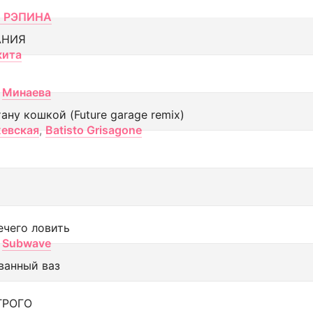
 РЭПИНА
АНИЯ
кита
Минаева
тану кошкой (Future garage remix)
евская
,
Batisto Grisagone
ечего ловить
Subwave
ванный ваз
ТРОГО