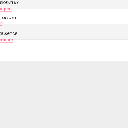
 любить?
сарев
оможет
МС
кажется
еньше