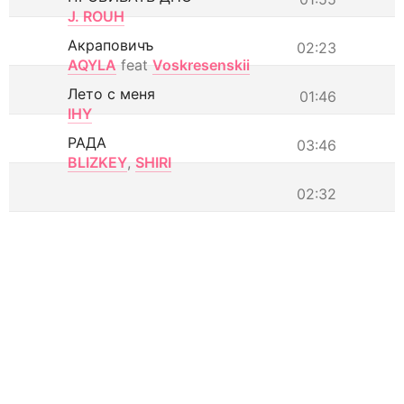
J. ROUH
Акраповичъ
02:23
AQYLA
feat
Voskresenskii
Лето с меня
01:46
IHY
РАДА
03:46
BLIZKEY
,
SHIRI
02:32