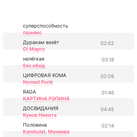
суперспособность
пазнякс
Дуракам везёт
02:02
О! Марго
нелёгкая
03:18
без обид
ЦИФРОВАЯ КОМА
02:09
Nomad Punk
RAGA
01:46
КАРТИНА РЭПИНА
ДОСВИДАНИЯ
04:45
Кунов Никита
Половина
02:14
Kambulat
,
Минаева