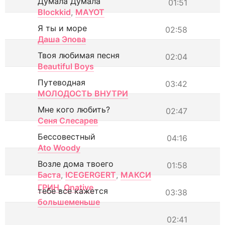
Думала Думала
01:51
Blockkid
,
MAYOT
Я ты и море
02:58
Даша Эпова
Твоя любимая песня
02:04
Beautiful Boys
Путеводная
03:42
МОЛОДОСТЬ ВНУТРИ
Мне кого любить?
02:47
Сеня Слесарев
Бессовестный
04:16
Ato Woody
Возле дома твоего
01:58
Баста
,
ICEGERGERT
,
МАКСИ
ГРИН
,
Onative
тебе все кажется
03:38
большеменьше
02:41