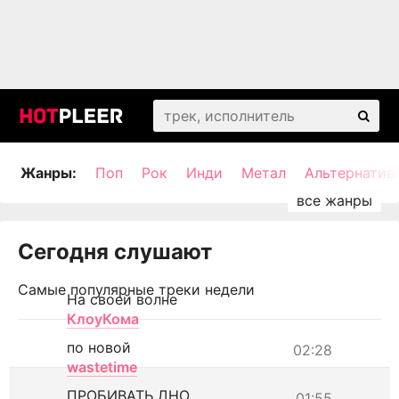
Жанры:
Поп
Рок
Инди
Метал
Альтернатив
Сегодня слушают
Самые популярные треки недели
На своей волне
КлоуКома
по новой
02:28
wastetime
ПРОБИВАТЬ ДНО
01:55