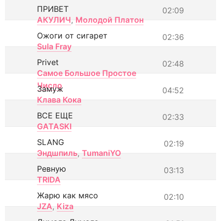
ПРИВЕТ
02:09
АКУЛИЧ
,
Молодой Платон
Ожоги от сигарет
02:36
Sula Fray
Privet
02:48
Самое Большое Простое
Число
Замуж
04:52
Клава Кока
ВСЕ ЕЩЕ
02:33
GATASKI
SLANG
02:19
Эндшпиль
,
TumaniYO
Ревную
03:13
TRIDA
Жарю как мясо
02:10
JZA
,
Kiza