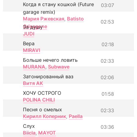
Когда я стану кошкой (Future
03:07
garage remix)
Мария Ржевская
,
Batisto
02:53
Grisagone
За душу
JUDI
Вера
02:18
MIRAVI
Больше нечего ловить
02:33
MURANA
,
Subwave
Затонированный ваз
02:06
Витя АК
ХОЧУ ОСТРОГО
01:58
POLINA CHILI
Песня о смелых
02:33
Кирилл Коперник
,
Paella
Слух
03:36
Biicla
,
MAYOT