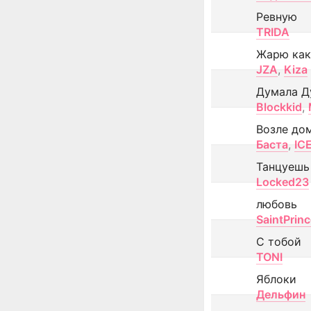
Ревную
TRIDA
Жарю как
JZA
,
Kiza
Думала Д
Blockkid
,
Возле до
Баста
,
IC
Танцуешь
Locked23
любовь
SaintPrin
С тобой
TONI
Яблоки
Дельфин