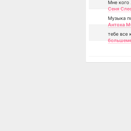
Мне кого
Сеня Сле
Музыка п
Антоха 
тебе все 
большем