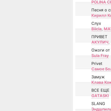
POLINA CH
Песня о 
Кирилл К
Слух
Biicla
,
MA
ПРИВЕТ
АКУЛИЧ
,
Ожоги от
Sula Fray
Privet
Самое Бо
Замуж
Клава Ко
ВСЕ ЕЩЕ
GATASKI
SLANG
Эндшпил