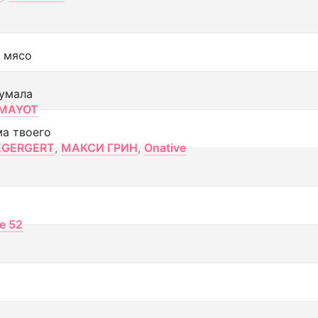
 мясо
умала
MAYOT
ма твоего
EGERGERT
,
МАКСИ ГРИН
,
Onative
ce 52