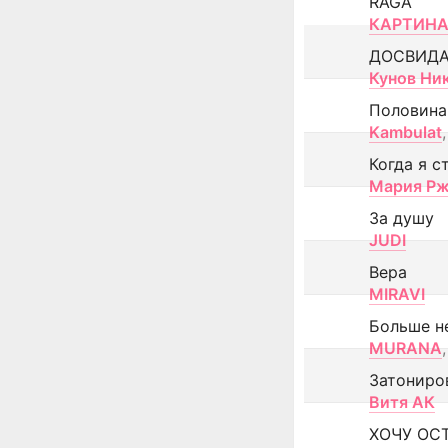
RAGA
КАРТИНА
ДОСВИД
Кунов Ни
Половина
Kambulat
,
Когда я с
Мария Рж
За душу
JUDI
Вера
MIRAVI
Больше н
MURANA
,
Затониро
Витя АК
ХОЧУ ОС