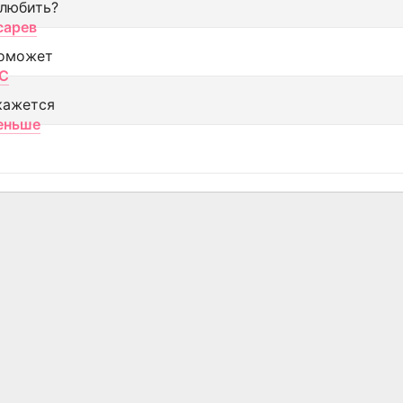
 любить?
сарев
оможет
МС
кажется
еньше