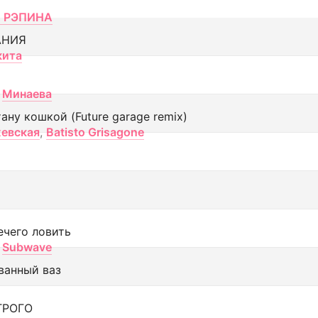
 РЭПИНА
АНИЯ
кита
Минаева
тану кошкой (Future garage remix)
евская
,
Batisto Grisagone
ечего ловить
Subwave
ванный ваз
ТРОГО