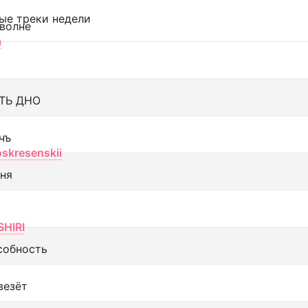
ые треки недели
 волне
а
ТЬ ДНО
чъ
oskresenskii
еня
SHIRI
собность
везёт