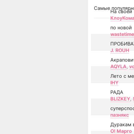
Самые популярн
На своей
КлоуКом
по новой
wastetime
ПРОБИВА
J. ROUH
Акрапови
AQYLA
,
v
Лето с м
IHY
РАДА
BLIZKEY
,
суперспо
пазнякс
Дуракам 
О! Марго