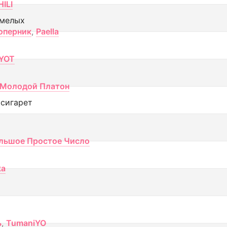
ILI
смелых
оперник
,
Paella
YOT
Молодой Платон
 сигарет
льшое Простое Число
ка
ь
,
TumaniYO