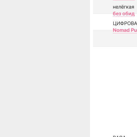
нелёгкая
без обид
ЦИФРОВА
Nomad Pu