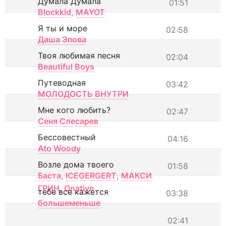
Думала Думала
01:51
Blockkid
,
MAYOT
Я ты и море
02:58
Даша Эпова
Твоя любимая песня
02:04
Beautiful Boys
Путеводная
03:42
МОЛОДОСТЬ ВНУТРИ
Мне кого любить?
02:47
Сеня Слесарев
Бессовестный
04:16
Ato Woody
Возле дома твоего
01:58
Баста
,
ICEGERGERT
,
МАКСИ
ГРИН
,
Onative
тебе все кажется
03:38
большеменьше
02:41