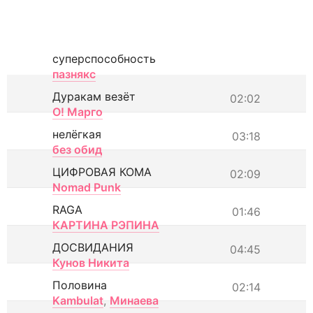
суперспособность
пазнякс
Дуракам везёт
02:02
О! Марго
нелёгкая
03:18
без обид
ЦИФРОВАЯ КОМА
02:09
Nomad Punk
RAGA
01:46
КАРТИНА РЭПИНА
ДОСВИДАНИЯ
04:45
Кунов Никита
Половина
02:14
Kambulat
,
Минаева