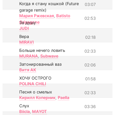
Когда я стану кошкой (Future
03:07
garage remix)
Мария Ржевская
,
Batisto
02:53
Grisagone
За душу
JUDI
Вера
02:18
MIRAVI
Больше нечего ловить
02:33
MURANA
,
Subwave
Затонированный ваз
02:06
Витя АК
ХОЧУ ОСТРОГО
01:58
POLINA CHILI
Песня о смелых
02:33
Кирилл Коперник
,
Paella
Слух
03:36
Biicla
,
MAYOT