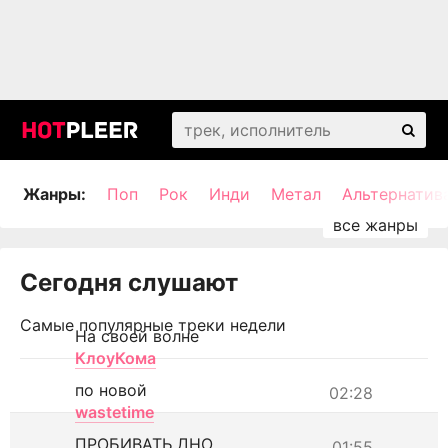
Жанры:
Поп
Рок
Инди
Метал
Альтернатив
Сегодня слушают
Самые популярные треки недели
На своей волне
КлоуКома
по новой
02:28
wastetime
ПРОБИВАТЬ ДНО
01:55