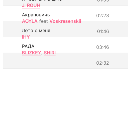
J. ROUH
Акраповичъ
02:23
AQYLA
feat
Voskresenskii
Лето с меня
01:46
IHY
РАДА
03:46
BLIZKEY
,
SHIRI
02:32