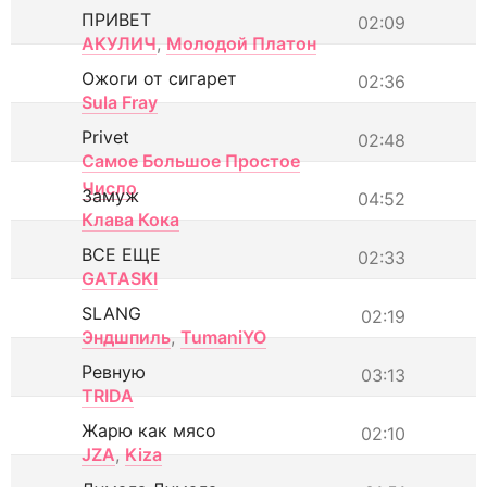
ПРИВЕТ
02:09
АКУЛИЧ
,
Молодой Платон
Ожоги от сигарет
02:36
Sula Fray
Privet
02:48
Самое Большое Простое
Число
Замуж
04:52
Клава Кока
ВСЕ ЕЩЕ
02:33
GATASKI
SLANG
02:19
Эндшпиль
,
TumaniYO
Ревную
03:13
TRIDA
Жарю как мясо
02:10
JZA
,
Kiza