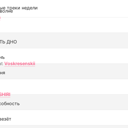
ые треки недели
 волне
а
ТЬ ДНО
чъ
at
Voskresenskii
еня
SHIRI
собность
везёт