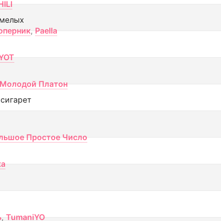
ILI
смелых
оперник
,
Paella
YOT
Молодой Платон
 сигарет
льшое Простое Число
ка
ь
,
TumaniYO