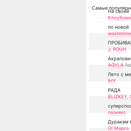
Самые популярн
На своей
КлоуКом
по новой
wastetime
ПРОБИВА
J. ROUH
Акрапови
AQYLA
fe
Лето с м
IHY
РАДА
BLIZKEY
,
суперспо
пазнякс
Дуракам 
О! Марго