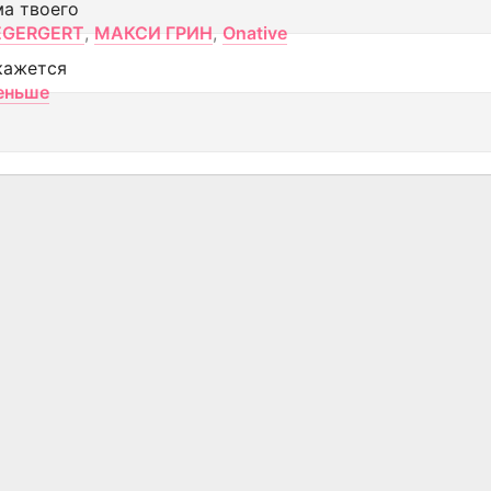
ма твоего
EGERGERT
,
МАКСИ ГРИН
,
Onative
кажется
еньше