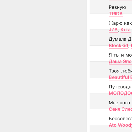
Ревную
TRIDA
Жарю как
JZA
,
Kiza
Думала Д
Blockkid
,
Я ты и м
Даша Эпо
Твоя люб
Beautiful
Путеводн
МОЛОДОС
Мне кого
Сеня Сле
Бессовес
Ato Wood