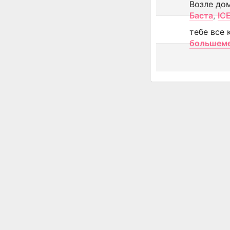
Возле до
Баста
,
IC
тебе все 
большем