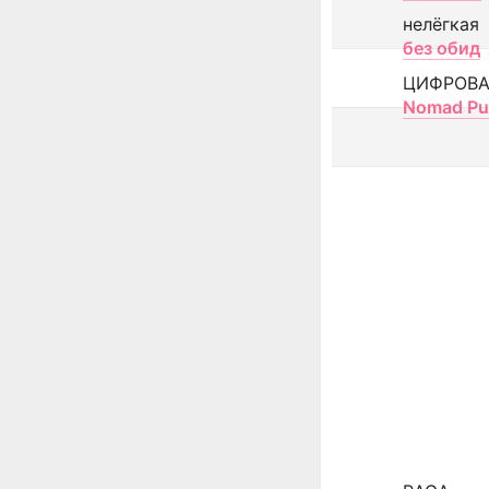
нелёгкая
без обид
ЦИФРОВА
Nomad Pu