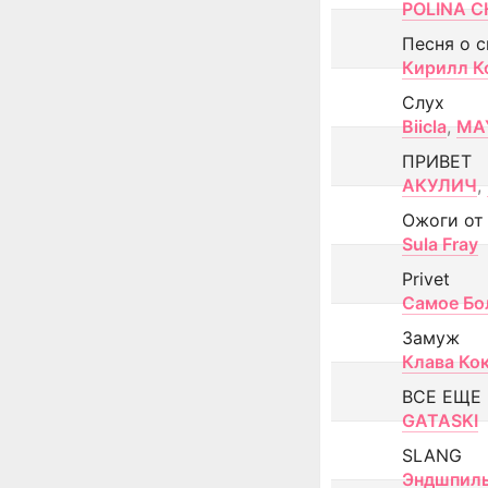
POLINA CH
Песня о 
Кирилл К
Слух
Biicla
,
MA
ПРИВЕТ
АКУЛИЧ
,
Ожоги от
Sula Fray
Privet
Самое Бо
Замуж
Клава Ко
ВСЕ ЕЩЕ
GATASKI
SLANG
Эндшпил