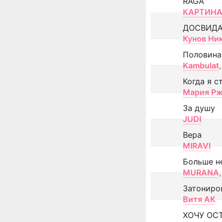
RAGA
КАРТИНА
ДОСВИД
Кунов Ни
Половина
Kambulat
,
Когда я с
Мария Рж
За душу
JUDI
Вера
MIRAVI
Больше н
MURANA
,
Затониро
Витя АК
ХОЧУ ОС