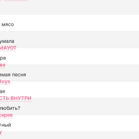
 мясо
умала
MAYOT
оре
ва
имая песня
 Boys
ая
ТЬ ВНУТРИ
 любить?
сарев
тный
y