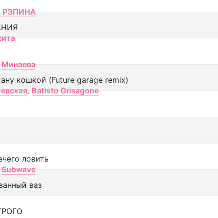
 РЭПИНА
АНИЯ
кита
Минаева
тану кошкой (Future garage remix)
евская
,
Batisto Grisagone
ечего ловить
Subwave
ванный ваз
ТРОГО