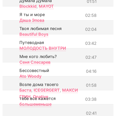
Думала Думала
01:51
Blockkid
,
MAYOT
Я ты и море
02:58
Даша Эпова
Твоя любимая песня
02:04
Beautiful Boys
Путеводная
03:42
МОЛОДОСТЬ ВНУТРИ
Мне кого любить?
02:47
Сеня Слесарев
Бессовестный
04:16
Ato Woody
Возле дома твоего
01:58
Баста
,
ICEGERGERT
,
МАКСИ
ГРИН
,
Onative
тебе все кажется
03:38
большеменьше
02:41