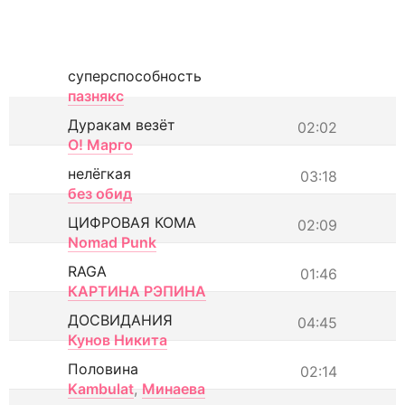
суперспособность
пазнякс
Дуракам везёт
02:02
О! Марго
нелёгкая
03:18
без обид
ЦИФРОВАЯ КОМА
02:09
Nomad Punk
RAGA
01:46
КАРТИНА РЭПИНА
ДОСВИДАНИЯ
04:45
Кунов Никита
Половина
02:14
Kambulat
,
Минаева