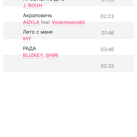
J. ROUH
Акраповичъ
02:23
AQYLA
feat
Voskresenskii
Лето с меня
01:46
IHY
РАДА
03:46
BLIZKEY
,
SHIRI
02:32