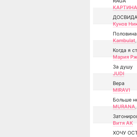
RAGA
КАРТИНА
ДОСВИД
Кунов Ни
Половина
Kambulat
,
Когда я с
Мария Рж
За душу
JUDI
Вера
MIRAVI
Больше н
MURANA
,
Затониро
Витя АК
ХОЧУ ОС