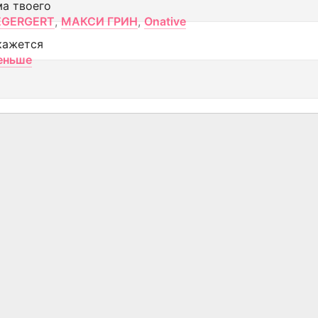
ма твоего
EGERGERT
,
МАКСИ ГРИН
,
Onative
кажется
еньше