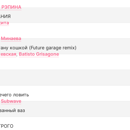
 РЭПИНА
АНИЯ
кита
Минаева
тану кошкой (Future garage remix)
евская
,
Batisto Grisagone
ечего ловить
Subwave
ванный ваз
ТРОГО