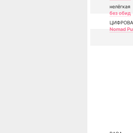
нелёгкая
без обид
ЦИФРОВА
Nomad Pu