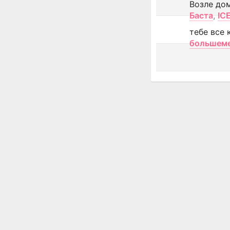
Возле до
Баста
,
IC
тебе все 
большем