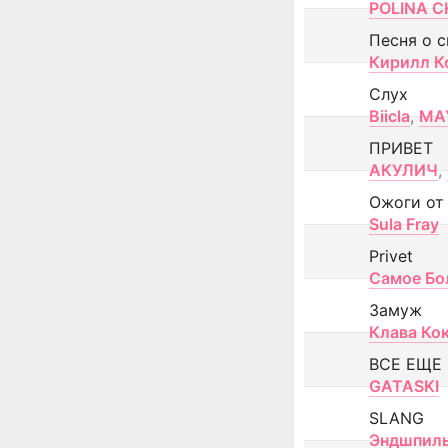
POLINA CH
Песня о 
Кирилл К
Слух
Biicla
,
MA
ПРИВЕТ
АКУЛИЧ
,
Ожоги от
Sula Fray
Privet
Самое Бо
Замуж
Клава Ко
ВСЕ ЕЩЕ
GATASKI
SLANG
Эндшпил