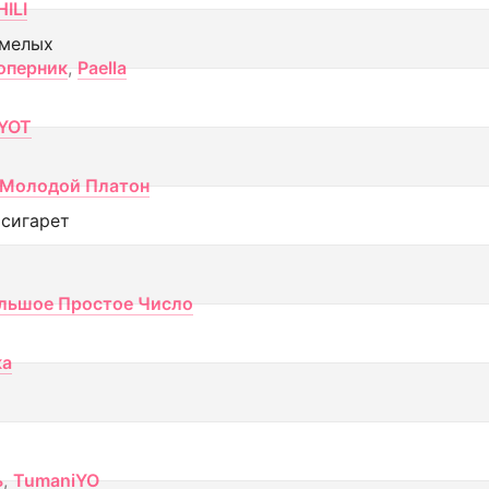
ILI
смелых
оперник
,
Paella
YOT
Молодой Платон
 сигарет
льшое Простое Число
ка
ь
,
TumaniYO