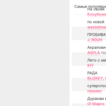
Самые популярн
На своей
КлоуКом
по новой
wastetime
ПРОБИВА
J. ROUH
Акрапови
AQYLA
fe
Лето с м
IHY
РАДА
BLIZKEY
,
суперспо
пазнякс
Дуракам 
О! Марго