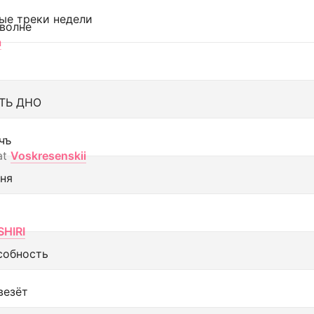
ые треки недели
 волне
а
ТЬ ДНО
чъ
at
Voskresenskii
еня
SHIRI
собность
везёт