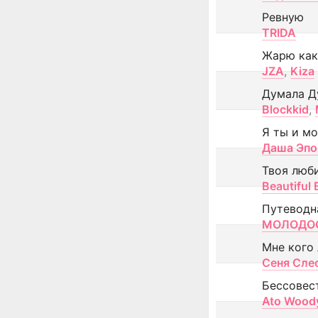
Ревную
TRIDA
Жарю как
JZA
,
Kiza
Думала Д
Blockkid
,
Я ты и м
Даша Эпо
Твоя люб
Beautiful
Путеводн
МОЛОДОС
Мне кого
Сеня Сле
Бессовес
Ato Wood