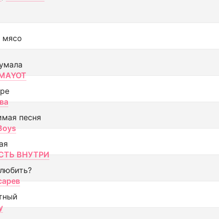
 мясо
умала
MAYOT
оре
ва
имая песня
 Boys
ая
ТЬ ВНУТРИ
 любить?
сарев
тный
y