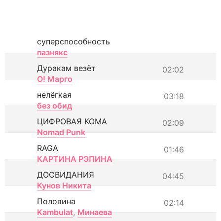
суперспособность
пазнякс
Дуракам везёт
02:02
О! Марго
нелёгкая
03:18
без обид
ЦИФРОВАЯ КОМА
02:09
Nomad Punk
RAGA
01:46
КАРТИНА РЭПИНА
ДОСВИДАНИЯ
04:45
Кунов Никита
Половина
02:14
Kambulat
,
Минаева