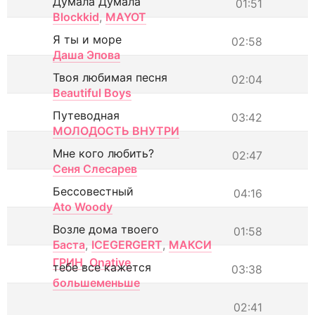
Думала Думала
01:51
Blockkid
,
MAYOT
Я ты и море
02:58
Даша Эпова
Твоя любимая песня
02:04
Beautiful Boys
Путеводная
03:42
МОЛОДОСТЬ ВНУТРИ
Мне кого любить?
02:47
Сеня Слесарев
Бессовестный
04:16
Ato Woody
Возле дома твоего
01:58
Баста
,
ICEGERGERT
,
МАКСИ
ГРИН
,
Onative
тебе все кажется
03:38
большеменьше
02:41