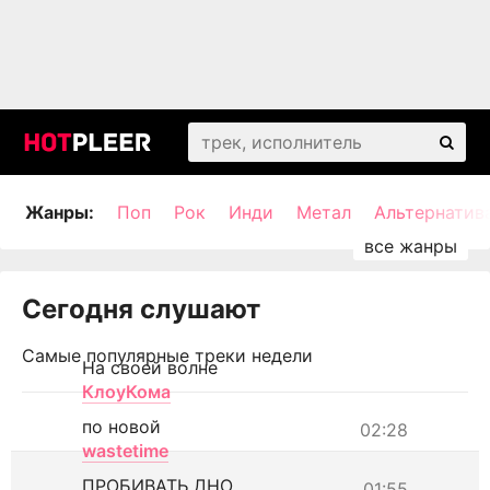
Жанры:
Поп
Рок
Инди
Метал
Альтернатив
Сегодня слушают
Самые популярные треки недели
На своей волне
КлоуКома
по новой
02:28
wastetime
ПРОБИВАТЬ ДНО
01:55