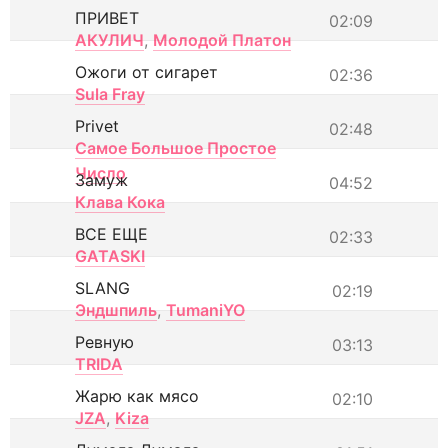
ПРИВЕТ
02:09
АКУЛИЧ
,
Молодой Платон
Ожоги от сигарет
02:36
Sula Fray
Privet
02:48
Самое Большое Простое
Число
Замуж
04:52
Клава Кока
ВСЕ ЕЩЕ
02:33
GATASKI
SLANG
02:19
Эндшпиль
,
TumaniYO
Ревную
03:13
TRIDA
Жарю как мясо
02:10
JZA
,
Kiza