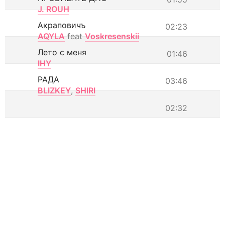
J. ROUH
Акраповичъ
02:23
AQYLA
feat
Voskresenskii
Лето с меня
01:46
IHY
РАДА
03:46
BLIZKEY
,
SHIRI
02:32