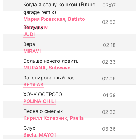
Когда я стану кошкой (Future
03:07
garage remix)
Мария Ржевская
,
Batisto
02:53
Grisagone
За душу
JUDI
Вера
02:18
MIRAVI
Больше нечего ловить
02:33
MURANA
,
Subwave
Затонированный ваз
02:06
Витя АК
ХОЧУ ОСТРОГО
01:58
POLINA CHILI
Песня о смелых
02:33
Кирилл Коперник
,
Paella
Слух
03:36
Biicla
,
MAYOT