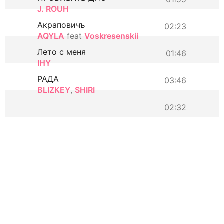
J. ROUH
Акраповичъ
02:23
AQYLA
feat
Voskresenskii
Лето с меня
01:46
IHY
РАДА
03:46
BLIZKEY
,
SHIRI
02:32