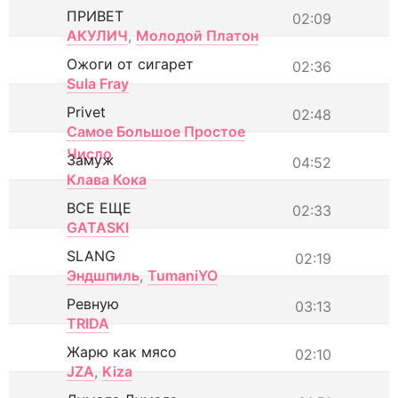
ПРИВЕТ
02:09
АКУЛИЧ
,
Молодой Платон
Ожоги от сигарет
02:36
Sula Fray
Privet
02:48
Самое Большое Простое
Число
Замуж
04:52
Клава Кока
ВСЕ ЕЩЕ
02:33
GATASKI
SLANG
02:19
Эндшпиль
,
TumaniYO
Ревную
03:13
TRIDA
Жарю как мясо
02:10
JZA
,
Kiza