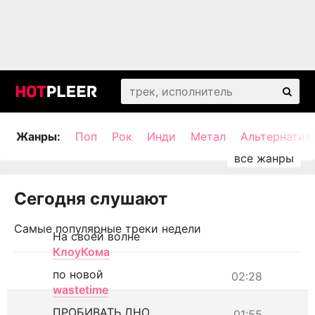
Жанры:
Поп
Рок
Инди
Метал
Альтернатив
Сегодня слушают
Самые популярные треки недели
На своей волне
КлоуКома
по новой
02:28
wastetime
ПРОБИВАТЬ ДНО
01:55