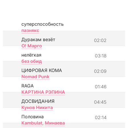
суперспособность
пазнякс
Дуракам везёт
02:02
О! Марго
нелёгкая
03:18
без обид
ЦИФРОВАЯ КОМА
02:09
Nomad Punk
RAGA
01:46
КАРТИНА РЭПИНА
ДОСВИДАНИЯ
04:45
Кунов Никита
Половина
02:14
Kambulat
,
Минаева