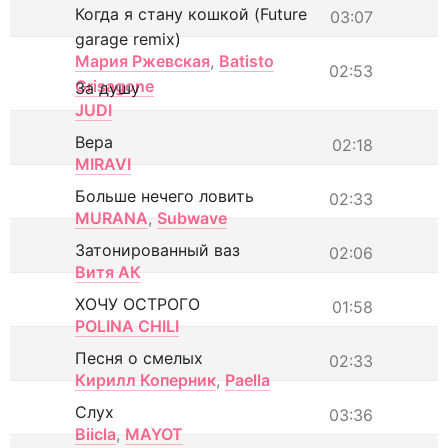
Когда я стану кошкой (Future
03:07
garage remix)
Мария Ржевская
,
Batisto
02:53
Grisagone
За душу
JUDI
Вера
02:18
MIRAVI
Больше нечего ловить
02:33
MURANA
,
Subwave
Затонированный ваз
02:06
Витя АК
ХОЧУ ОСТРОГО
01:58
POLINA CHILI
Песня о смелых
02:33
Кирилл Коперник
,
Paella
Слух
03:36
Biicla
,
MAYOT