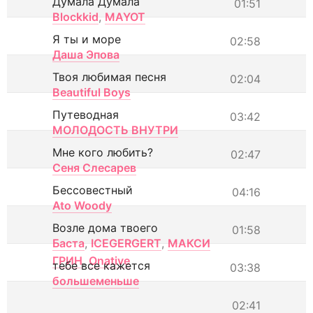
Думала Думала
01:51
Blockkid
,
MAYOT
Я ты и море
02:58
Даша Эпова
Твоя любимая песня
02:04
Beautiful Boys
Путеводная
03:42
МОЛОДОСТЬ ВНУТРИ
Мне кого любить?
02:47
Сеня Слесарев
Бессовестный
04:16
Ato Woody
Возле дома твоего
01:58
Баста
,
ICEGERGERT
,
МАКСИ
ГРИН
,
Onative
тебе все кажется
03:38
большеменьше
02:41