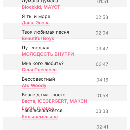
Думала Думала
01:51
Blockkid
,
MAYOT
Я ты и море
02:58
Даша Эпова
Твоя любимая песня
02:04
Beautiful Boys
Путеводная
03:42
МОЛОДОСТЬ ВНУТРИ
Мне кого любить?
02:47
Сеня Слесарев
Бессовестный
04:16
Ato Woody
Возле дома твоего
01:58
Баста
,
ICEGERGERT
,
МАКСИ
ГРИН
,
Onative
тебе все кажется
03:38
большеменьше
02:41