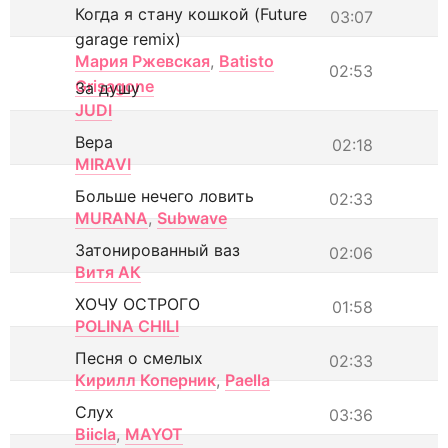
Когда я стану кошкой (Future
03:07
garage remix)
Мария Ржевская
,
Batisto
02:53
Grisagone
За душу
JUDI
Вера
02:18
MIRAVI
Больше нечего ловить
02:33
MURANA
,
Subwave
Затонированный ваз
02:06
Витя АК
ХОЧУ ОСТРОГО
01:58
POLINA CHILI
Песня о смелых
02:33
Кирилл Коперник
,
Paella
Слух
03:36
Biicla
,
MAYOT