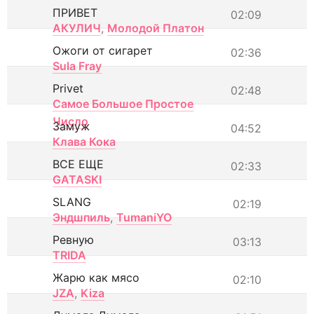
ПРИВЕТ
02:09
АКУЛИЧ
,
Молодой Платон
Ожоги от сигарет
02:36
Sula Fray
Privet
02:48
Самое Большое Простое
Число
Замуж
04:52
Клава Кока
ВСЕ ЕЩЕ
02:33
GATASKI
SLANG
02:19
Эндшпиль
,
TumaniYO
Ревную
03:13
TRIDA
Жарю как мясо
02:10
JZA
,
Kiza