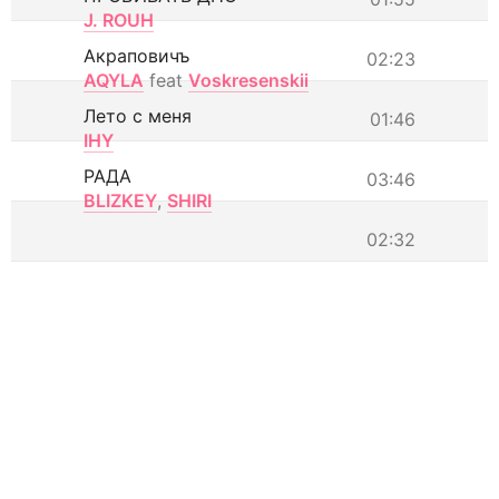
J. ROUH
Акраповичъ
02:23
AQYLA
feat
Voskresenskii
Лето с меня
01:46
IHY
РАДА
03:46
BLIZKEY
,
SHIRI
02:32