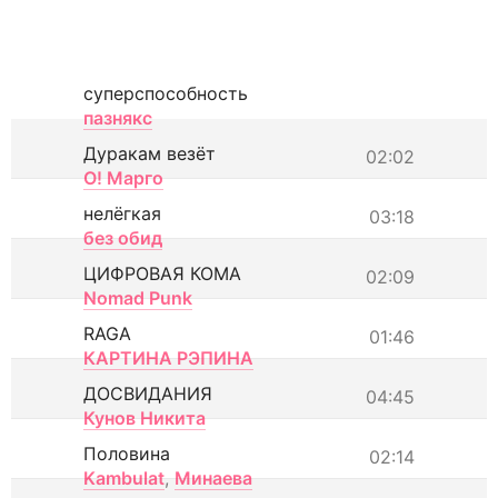
суперспособность
пазнякс
Дуракам везёт
02:02
О! Марго
нелёгкая
03:18
без обид
ЦИФРОВАЯ КОМА
02:09
Nomad Punk
RAGA
01:46
КАРТИНА РЭПИНА
ДОСВИДАНИЯ
04:45
Кунов Никита
Половина
02:14
Kambulat
,
Минаева