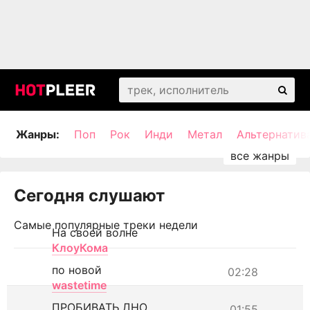
Жанры:
Поп
Рок
Инди
Метал
Альтернатив
Сегодня слушают
Самые популярные треки недели
На своей волне
КлоуКома
по новой
02:28
wastetime
ПРОБИВАТЬ ДНО
01:55