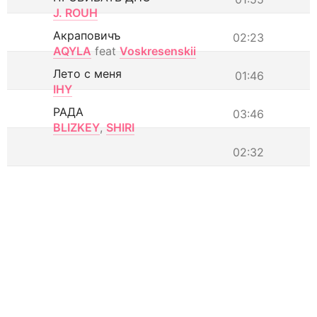
J. ROUH
Акраповичъ
02:23
AQYLA
feat
Voskresenskii
Лето с меня
01:46
IHY
РАДА
03:46
BLIZKEY
,
SHIRI
02:32