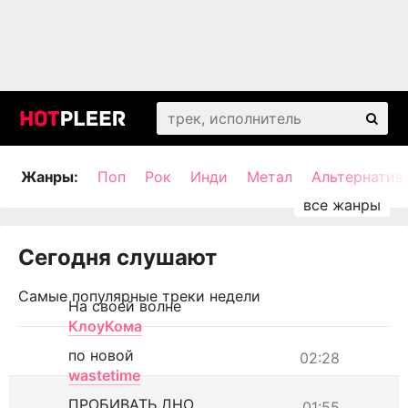
Жанры:
Поп
Рок
Инди
Метал
Альтернатив
Сегодня слушают
Самые популярные треки недели
На своей волне
КлоуКома
по новой
02:28
wastetime
ПРОБИВАТЬ ДНО
01:55