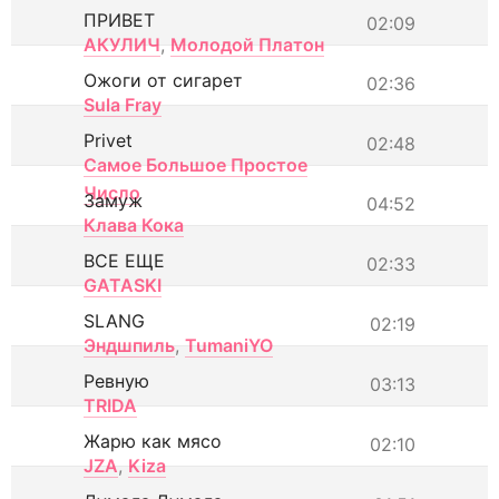
ПРИВЕТ
02:09
АКУЛИЧ
,
Молодой Платон
Ожоги от сигарет
02:36
Sula Fray
Privet
02:48
Самое Большое Простое
Число
Замуж
04:52
Клава Кока
ВСЕ ЕЩЕ
02:33
GATASKI
SLANG
02:19
Эндшпиль
,
TumaniYO
Ревную
03:13
TRIDA
Жарю как мясо
02:10
JZA
,
Kiza