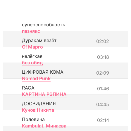
суперспособность
пазнякс
Дуракам везёт
02:02
О! Марго
нелёгкая
03:18
без обид
ЦИФРОВАЯ КОМА
02:09
Nomad Punk
RAGA
01:46
КАРТИНА РЭПИНА
ДОСВИДАНИЯ
04:45
Кунов Никита
Половина
02:14
Kambulat
,
Минаева