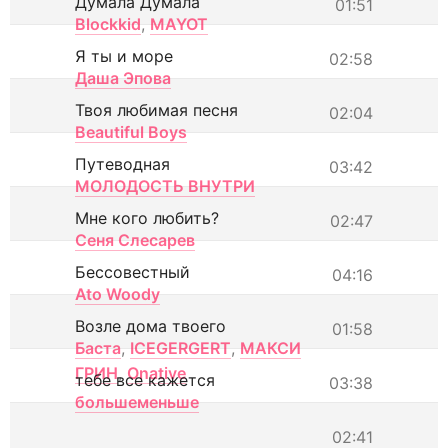
Думала Думала
01:51
Blockkid
,
MAYOT
Я ты и море
02:58
Даша Эпова
Твоя любимая песня
02:04
Beautiful Boys
Путеводная
03:42
МОЛОДОСТЬ ВНУТРИ
Мне кого любить?
02:47
Сеня Слесарев
Бессовестный
04:16
Ato Woody
Возле дома твоего
01:58
Баста
,
ICEGERGERT
,
МАКСИ
ГРИН
,
Onative
тебе все кажется
03:38
большеменьше
02:41