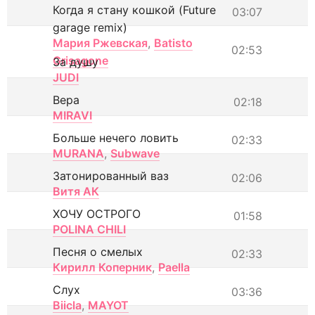
Когда я стану кошкой (Future
03:07
garage remix)
Мария Ржевская
,
Batisto
02:53
Grisagone
За душу
JUDI
Вера
02:18
MIRAVI
Больше нечего ловить
02:33
MURANA
,
Subwave
Затонированный ваз
02:06
Витя АК
ХОЧУ ОСТРОГО
01:58
POLINA CHILI
Песня о смелых
02:33
Кирилл Коперник
,
Paella
Слух
03:36
Biicla
,
MAYOT