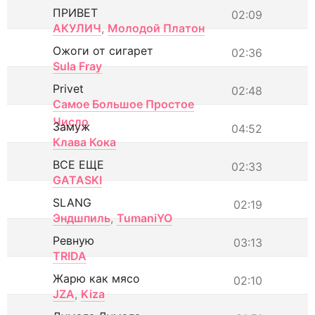
ПРИВЕТ
02:09
АКУЛИЧ
,
Молодой Платон
Ожоги от сигарет
02:36
Sula Fray
Privet
02:48
Самое Большое Простое
Число
Замуж
04:52
Клава Кока
ВСЕ ЕЩЕ
02:33
GATASKI
SLANG
02:19
Эндшпиль
,
TumaniYO
Ревную
03:13
TRIDA
Жарю как мясо
02:10
JZA
,
Kiza