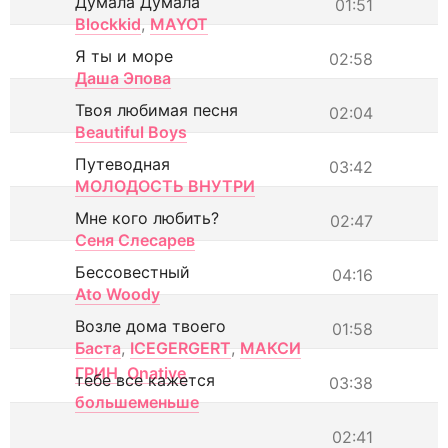
Думала Думала
01:51
Blockkid
,
MAYOT
Я ты и море
02:58
Даша Эпова
Твоя любимая песня
02:04
Beautiful Boys
Путеводная
03:42
МОЛОДОСТЬ ВНУТРИ
Мне кого любить?
02:47
Сеня Слесарев
Бессовестный
04:16
Ato Woody
Возле дома твоего
01:58
Баста
,
ICEGERGERT
,
МАКСИ
ГРИН
,
Onative
тебе все кажется
03:38
большеменьше
02:41