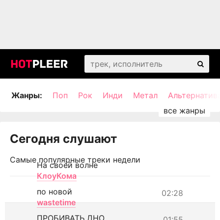
Жанры:
Поп
Рок
Инди
Метал
Альтернатив
Сегодня слушают
Самые популярные треки недели
На своей волне
КлоуКома
по новой
02:28
wastetime
ПРОБИВАТЬ ДНО
01:55