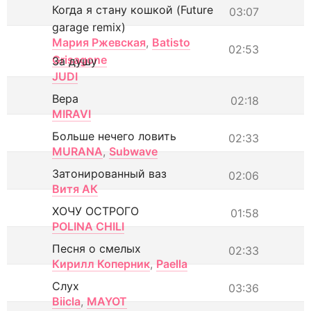
Когда я стану кошкой (Future
03:07
garage remix)
Мария Ржевская
,
Batisto
02:53
Grisagone
За душу
JUDI
Вера
02:18
MIRAVI
Больше нечего ловить
02:33
MURANA
,
Subwave
Затонированный ваз
02:06
Витя АК
ХОЧУ ОСТРОГО
01:58
POLINA CHILI
Песня о смелых
02:33
Кирилл Коперник
,
Paella
Слух
03:36
Biicla
,
MAYOT