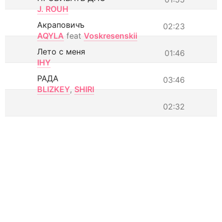
J. ROUH
Акраповичъ
02:23
AQYLA
feat
Voskresenskii
Лето с меня
01:46
IHY
РАДА
03:46
BLIZKEY
,
SHIRI
02:32