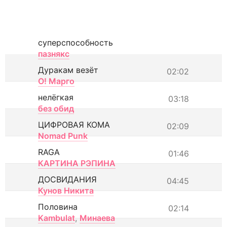
суперспособность
пазнякс
Дуракам везёт
02:02
О! Марго
нелёгкая
03:18
без обид
ЦИФРОВАЯ КОМА
02:09
Nomad Punk
RAGA
01:46
КАРТИНА РЭПИНА
ДОСВИДАНИЯ
04:45
Кунов Никита
Половина
02:14
Kambulat
,
Минаева