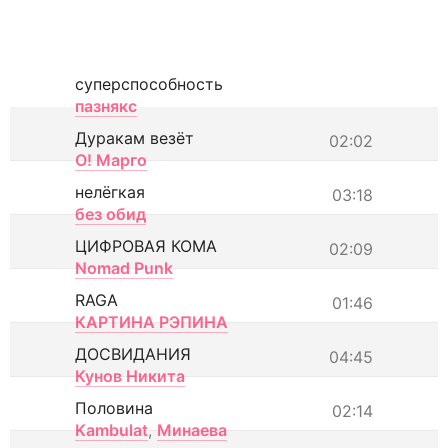
суперспособность
пазнякс
Дуракам везёт
02:02
О! Марго
нелёгкая
03:18
без обид
ЦИФРОВАЯ КОМА
02:09
Nomad Punk
RAGA
01:46
КАРТИНА РЭПИНА
ДОСВИДАНИЯ
04:45
Кунов Никита
Половина
02:14
Kambulat
,
Минаева