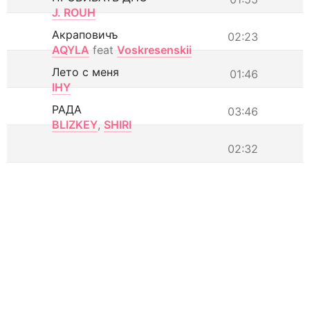
J. ROUH
Акраповичъ
02:23
AQYLA
feat
Voskresenskii
Лето с меня
01:46
IHY
РАДА
03:46
BLIZKEY
,
SHIRI
02:32