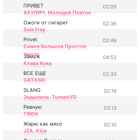
ПРИВЕТ
02:09
АКУЛИЧ
,
Молодой Платон
Ожоги от сигарет
02:36
Sula Fray
Privet
02:48
Самое Большое Простое
Число
Замуж
04:52
Клава Кока
ВСЕ ЕЩЕ
02:33
GATASKI
SLANG
02:19
Эндшпиль
,
TumaniYO
Ревную
03:13
TRIDA
Жарю как мясо
02:10
JZA
,
Kiza