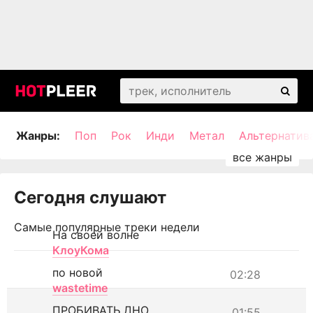
Жанры:
Поп
Рок
Инди
Метал
Альтернатив
Сегодня слушают
Самые популярные треки недели
На своей волне
КлоуКома
по новой
02:28
wastetime
ПРОБИВАТЬ ДНО
01:55