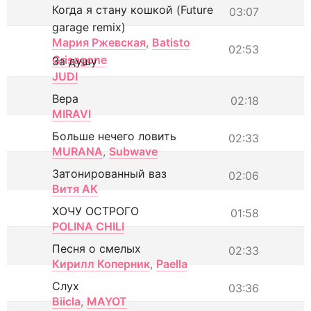
Когда я стану кошкой (Future
03:07
garage remix)
Мария Ржевская
,
Batisto
02:53
Grisagone
За душу
JUDI
Вера
02:18
MIRAVI
Больше нечего ловить
02:33
MURANA
,
Subwave
Затонированный ваз
02:06
Витя АК
ХОЧУ ОСТРОГО
01:58
POLINA CHILI
Песня о смелых
02:33
Кирилл Коперник
,
Paella
Слух
03:36
Biicla
,
MAYOT