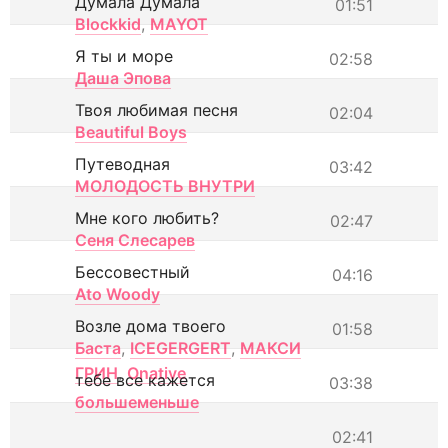
Думала Думала
01:51
Blockkid
,
MAYOT
Я ты и море
02:58
Даша Эпова
Твоя любимая песня
02:04
Beautiful Boys
Путеводная
03:42
МОЛОДОСТЬ ВНУТРИ
Мне кого любить?
02:47
Сеня Слесарев
Бессовестный
04:16
Ato Woody
Возле дома твоего
01:58
Баста
,
ICEGERGERT
,
МАКСИ
ГРИН
,
Onative
тебе все кажется
03:38
большеменьше
02:41