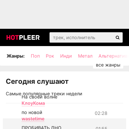
Жанры:
Поп
Рок
Инди
Метал
Альтернатив
Сегодня слушают
Самые популярные треки недели
На своей волне
КлоуКома
по новой
02:28
wastetime
ПРОБИВАТЬ ДНО
01:55