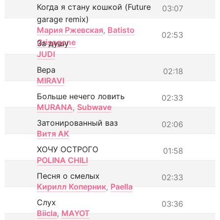
Когда я стану кошкой (Future
03:07
garage remix)
Мария Ржевская
,
Batisto
02:53
Grisagone
За душу
JUDI
Вера
02:18
MIRAVI
Больше нечего ловить
02:33
MURANA
,
Subwave
Затонированный ваз
02:06
Витя АК
ХОЧУ ОСТРОГО
01:58
POLINA CHILI
Песня о смелых
02:33
Кирилл Коперник
,
Paella
Слух
03:36
Biicla
,
MAYOT