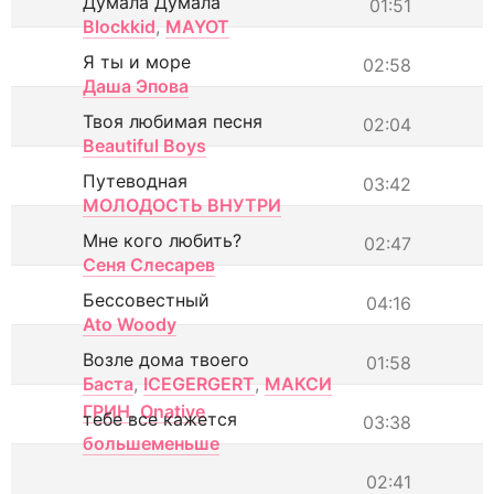
Думала Думала
01:51
Blockkid
,
MAYOT
Я ты и море
02:58
Даша Эпова
Твоя любимая песня
02:04
Beautiful Boys
Путеводная
03:42
МОЛОДОСТЬ ВНУТРИ
Мне кого любить?
02:47
Сеня Слесарев
Бессовестный
04:16
Ato Woody
Возле дома твоего
01:58
Баста
,
ICEGERGERT
,
МАКСИ
ГРИН
,
Onative
тебе все кажется
03:38
большеменьше
02:41