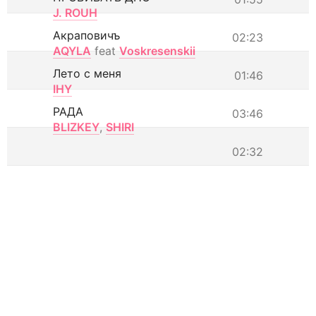
J. ROUH
Акраповичъ
02:23
AQYLA
feat
Voskresenskii
Лето с меня
01:46
IHY
РАДА
03:46
BLIZKEY
,
SHIRI
02:32