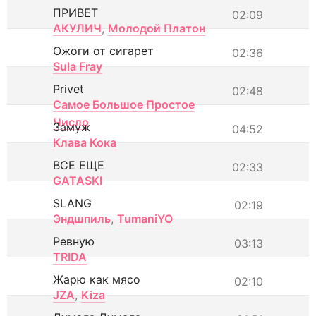
ПРИВЕТ
02:09
АКУЛИЧ
,
Молодой Платон
Ожоги от сигарет
02:36
Sula Fray
Privet
02:48
Самое Большое Простое
Число
Замуж
04:52
Клава Кока
ВСЕ ЕЩЕ
02:33
GATASKI
SLANG
02:19
Эндшпиль
,
TumaniYO
Ревную
03:13
TRIDA
Жарю как мясо
02:10
JZA
,
Kiza