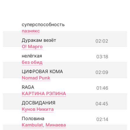
суперспособность
пазнякс
Дуракам везёт
02:02
О! Марго
нелёгкая
03:18
без обид
ЦИФРОВАЯ КОМА
02:09
Nomad Punk
RAGA
01:46
КАРТИНА РЭПИНА
ДОСВИДАНИЯ
04:45
Кунов Никита
Половина
02:14
Kambulat
,
Минаева