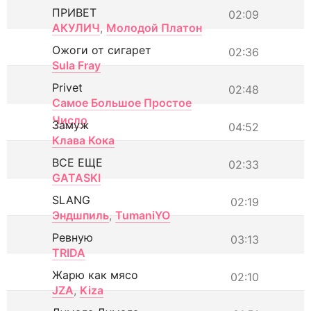
ПРИВЕТ
02:09
АКУЛИЧ
,
Молодой Платон
Ожоги от сигарет
02:36
Sula Fray
Privet
02:48
Самое Большое Простое
Число
Замуж
04:52
Клава Кока
ВСЕ ЕЩЕ
02:33
GATASKI
SLANG
02:19
Эндшпиль
,
TumaniYO
Ревную
03:13
TRIDA
Жарю как мясо
02:10
JZA
,
Kiza