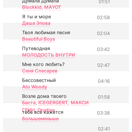
Думала Думала
01:51
Blockkid
,
MAYOT
Я ты и море
02:58
Даша Эпова
Твоя любимая песня
02:04
Beautiful Boys
Путеводная
03:42
МОЛОДОСТЬ ВНУТРИ
Мне кого любить?
02:47
Сеня Слесарев
Бессовестный
04:16
Ato Woody
Возле дома твоего
01:58
Баста
,
ICEGERGERT
,
МАКСИ
ГРИН
,
Onative
тебе все кажется
03:38
большеменьше
02:41