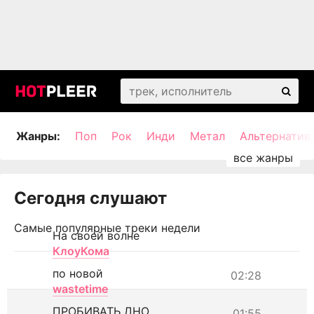
Жанры:
Поп
Рок
Инди
Метал
Альтернатив
Сегодня слушают
Самые популярные треки недели
На своей волне
КлоуКома
по новой
02:28
wastetime
ПРОБИВАТЬ ДНО
01:55