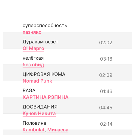
суперспособность
пазнякс
Дуракам везёт
02:02
О! Марго
нелёгкая
03:18
без обид
ЦИФРОВАЯ КОМА
02:09
Nomad Punk
RAGA
01:46
КАРТИНА РЭПИНА
ДОСВИДАНИЯ
04:45
Кунов Никита
Половина
02:14
Kambulat
,
Минаева