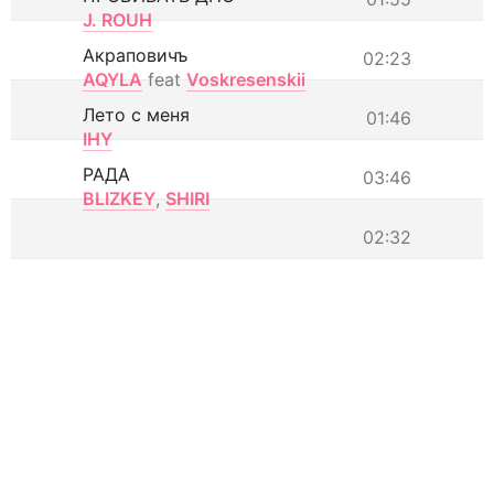
J. ROUH
Акраповичъ
02:23
AQYLA
feat
Voskresenskii
Лето с меня
01:46
IHY
РАДА
03:46
BLIZKEY
,
SHIRI
02:32