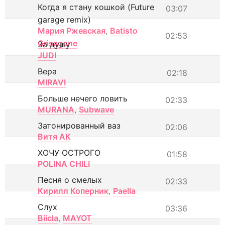
Когда я стану кошкой (Future
03:07
garage remix)
Мария Ржевская
,
Batisto
02:53
Grisagone
За душу
JUDI
Вера
02:18
MIRAVI
Больше нечего ловить
02:33
MURANA
,
Subwave
Затонированный ваз
02:06
Витя АК
ХОЧУ ОСТРОГО
01:58
POLINA CHILI
Песня о смелых
02:33
Кирилл Коперник
,
Paella
Слух
03:36
Biicla
,
MAYOT