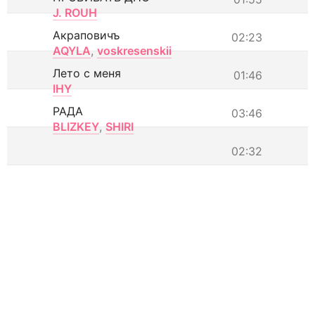
J. ROUH
Акраповичъ
02:23
AQYLA
,
voskresenskii
Лето с меня
01:46
IHY
РАДА
03:46
BLIZKEY
,
SHIRI
02:32