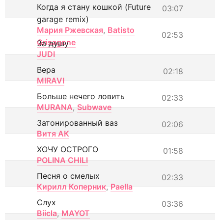
Когда я стану кошкой (Future
03:07
garage remix)
Мария Ржевская
,
Batisto
02:53
Grisagone
За душу
JUDI
Вера
02:18
MIRAVI
Больше нечего ловить
02:33
MURANA
,
Subwave
Затонированный ваз
02:06
Витя АК
ХОЧУ ОСТРОГО
01:58
POLINA CHILI
Песня о смелых
02:33
Кирилл Коперник
,
Paella
Слух
03:36
Biicla
,
MAYOT