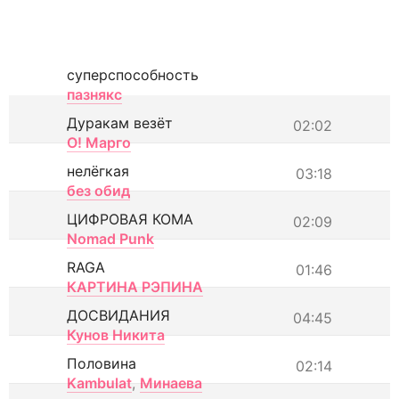
суперспособность
пазнякс
Дуракам везёт
02:02
О! Марго
нелёгкая
03:18
без обид
ЦИФРОВАЯ КОМА
02:09
Nomad Punk
RAGA
01:46
КАРТИНА РЭПИНА
ДОСВИДАНИЯ
04:45
Кунов Никита
Половина
02:14
Kambulat
,
Минаева