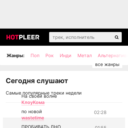
Жанры:
Поп
Рок
Инди
Метал
Альтернатив
Сегодня слушают
Самые популярные треки недели
На своей волне
КлоуКома
по новой
02:28
wastetime
ПРОБИВАТЬ ДНО
01:55