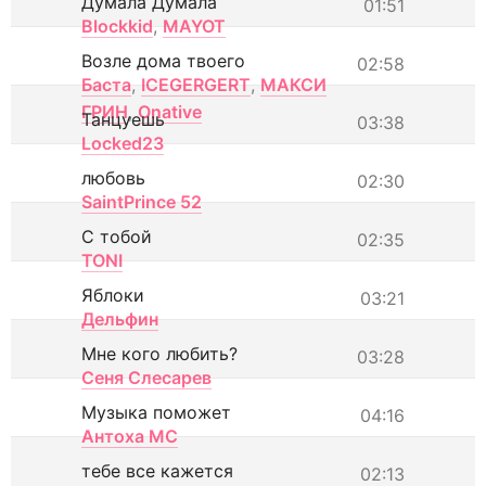
Думала Думала
01:51
Blockkid
,
MAYOT
Возле дома твоего
02:58
Баста
,
ICEGERGERT
,
МАКСИ
ГРИН
,
Onative
Танцуешь
03:38
Locked23
любовь
02:30
SaintPrince 52
С тобой
02:35
TONI
Яблоки
03:21
Дельфин
Мне кого любить?
03:28
Сеня Слесарев
Музыка поможет
04:16
Антоха МС
тебе все кажется
02:13