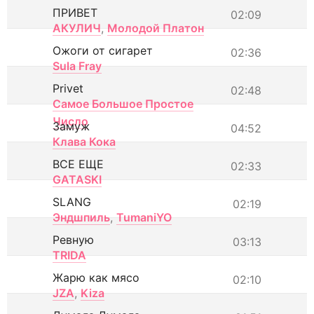
ПРИВЕТ
02:09
АКУЛИЧ
,
Молодой Платон
Ожоги от сигарет
02:36
Sula Fray
Privet
02:48
Самое Большое Простое
Число
Замуж
04:52
Клава Кока
ВСЕ ЕЩЕ
02:33
GATASKI
SLANG
02:19
Эндшпиль
,
TumaniYO
Ревную
03:13
TRIDA
Жарю как мясо
02:10
JZA
,
Kiza