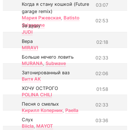
Когда я стану кошкой (Future
03:07
garage remix)
Мария Ржевская
,
Batisto
02:53
Grisagone
За душу
JUDI
Вера
02:18
MIRAVI
Больше нечего ловить
02:33
MURANA
,
Subwave
Затонированный ваз
02:06
Витя АК
ХОЧУ ОСТРОГО
01:58
POLINA CHILI
Песня о смелых
02:33
Кирилл Коперник
,
Paella
Слух
03:36
Biicla
,
MAYOT