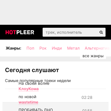
Жанры:
Поп
Рок
Инди
Метал
Альтернатив
Сегодня слушают
Самые популярные треки недели
На своей волне
КлоуКома
по новой
02:28
wastetime
ПРОБИВАТЬ ДНО
01:55