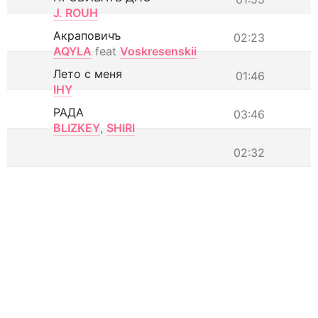
J. ROUH
Акраповичъ
02:23
AQYLA
feat
Voskresenskii
Лето с меня
01:46
IHY
РАДА
03:46
BLIZKEY
,
SHIRI
02:32