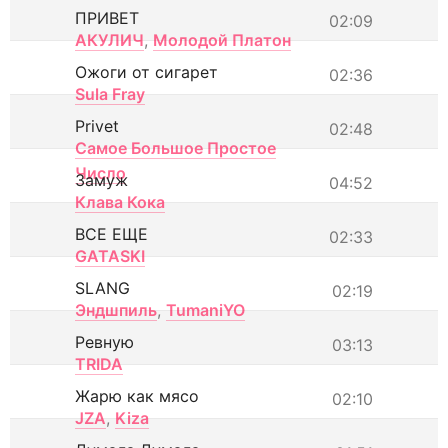
ПРИВЕТ
02:09
АКУЛИЧ
,
Молодой Платон
Ожоги от сигарет
02:36
Sula Fray
Privet
02:48
Самое Большое Простое
Число
Замуж
04:52
Клава Кока
ВСЕ ЕЩЕ
02:33
GATASKI
SLANG
02:19
Эндшпиль
,
TumaniYO
Ревную
03:13
TRIDA
Жарю как мясо
02:10
JZA
,
Kiza