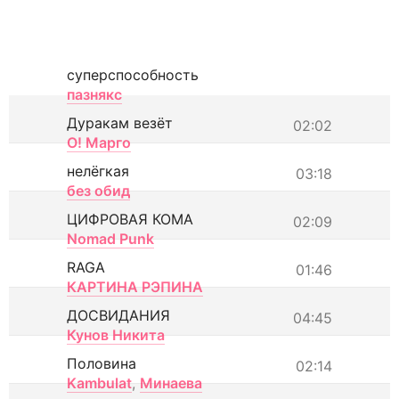
суперспособность
пазнякс
Дуракам везёт
02:02
О! Марго
нелёгкая
03:18
без обид
ЦИФРОВАЯ КОМА
02:09
Nomad Punk
RAGA
01:46
КАРТИНА РЭПИНА
ДОСВИДАНИЯ
04:45
Кунов Никита
Половина
02:14
Kambulat
,
Минаева