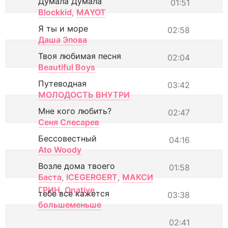
Думала Думала
01:51
Blockkid
,
MAYOT
Я ты и море
02:58
Даша Эпова
Твоя любимая песня
02:04
Beautiful Boys
Путеводная
03:42
МОЛОДОСТЬ ВНУТРИ
Мне кого любить?
02:47
Сеня Слесарев
Бессовестный
04:16
Ato Woody
Возле дома твоего
01:58
Баста
,
ICEGERGERT
,
МАКСИ
ГРИН
,
Onative
тебе все кажется
03:38
большеменьше
02:41