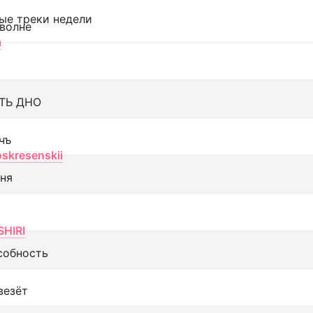
ые треки недели
 волне
а
ТЬ ДНО
чъ
oskresenskii
еня
SHIRI
собность
везёт