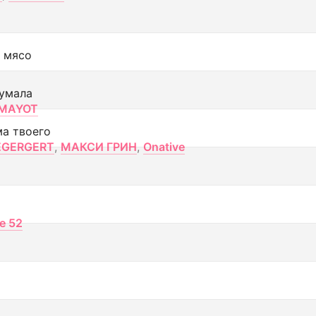
 мясо
умала
MAYOT
ма твоего
EGERGERT
,
МАКСИ ГРИН
,
Onative
ce 52