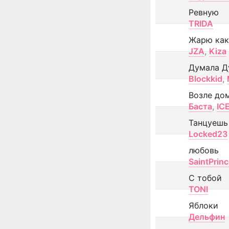
Ревную
TRIDA
Жарю как
JZA
,
Kiza
Думала Д
Blockkid
,
Возле до
Баста
,
IC
Танцуешь
Locked23
любовь
SaintPrin
С тобой
TONI
Яблоки
Дельфин