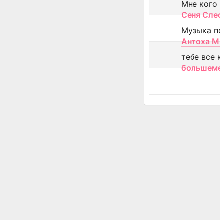
Мне кого
Сеня Сле
Музыка п
Антоха 
тебе все 
большем