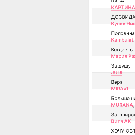
RAGA
КАРТИНА
ДОСВИД
Кунов Ни
Половина
Kambulat
,
Когда я с
Мария Рж
За душу
JUDI
Вера
MIRAVI
Больше н
MURANA
,
Затониро
Витя АК
ХОЧУ ОС