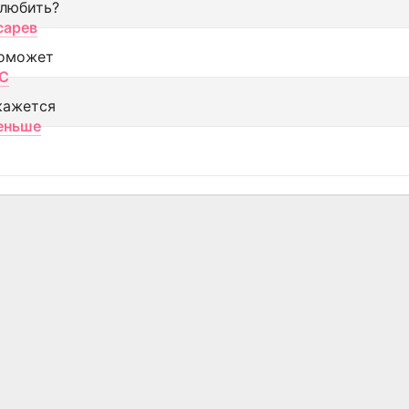
 любить?
сарев
оможет
МС
кажется
еньше