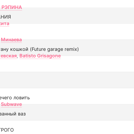
 РЭПИНА
АНИЯ
кита
Минаева
тану кошкой (Future garage remix)
евская
,
Batisto Grisagone
ечего ловить
Subwave
ванный ваз
ТРОГО