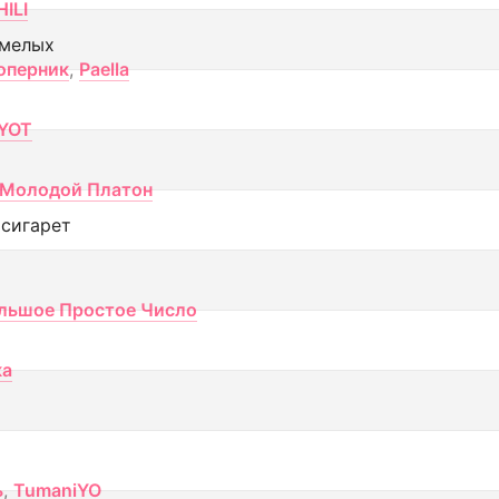
ILI
смелых
оперник
,
Paella
YOT
Молодой Платон
 сигарет
льшое Простое Число
ка
ь
,
TumaniYO