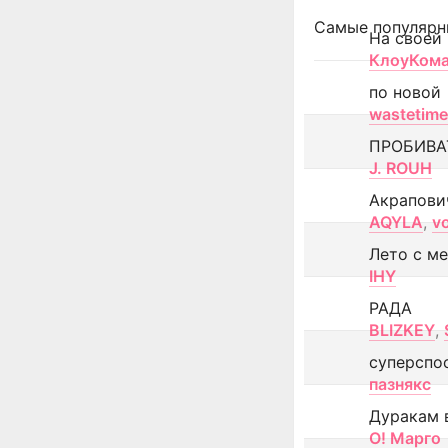
Самые популярн
На своей
КлоуКом
по новой
wastetime
ПРОБИВА
J. ROUH
Акрапови
AQYLA
,
v
Лето с м
IHY
РАДА
BLIZKEY
,
суперспо
пазнякс
Дуракам 
О! Марго