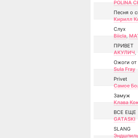
POLINA CH
Песня о 
Кирилл К
Слух
Biicla
,
MA
ПРИВЕТ
АКУЛИЧ
,
Ожоги от
Sula Fray
Privet
Самое Бо
Замуж
Клава Ко
ВСЕ ЕЩЕ
GATASKI
SLANG
Эндшпил