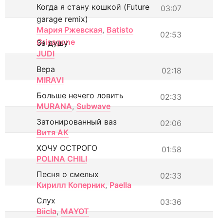
Когда я стану кошкой (Future
03:07
garage remix)
Мария Ржевская
,
Batisto
02:53
Grisagone
За душу
JUDI
Вера
02:18
MIRAVI
Больше нечего ловить
02:33
MURANA
,
Subwave
Затонированный ваз
02:06
Витя АК
ХОЧУ ОСТРОГО
01:58
POLINA CHILI
Песня о смелых
02:33
Кирилл Коперник
,
Paella
Слух
03:36
Biicla
,
MAYOT