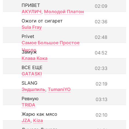
ПРИВЕТ
02:09
АКУЛИЧ
,
Молодой Платон
Ожоги от сигарет
02:36
Sula Fray
Privet
02:48
Самое Большое Простое
Число
Замуж
04:52
Клава Кока
ВСЕ ЕЩЕ
02:33
GATASKI
SLANG
02:19
Эндшпиль
,
TumaniYO
Ревную
03:13
TRIDA
Жарю как мясо
02:10
JZA
,
Kiza