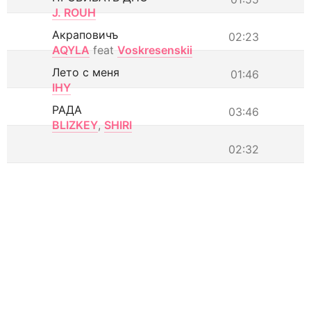
J. ROUH
Акраповичъ
02:23
AQYLA
feat
Voskresenskii
Лето с меня
01:46
IHY
РАДА
03:46
BLIZKEY
,
SHIRI
02:32