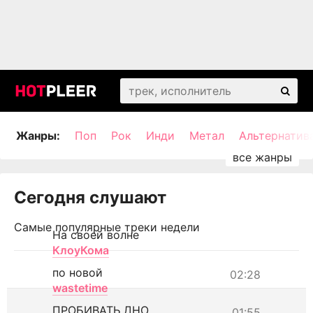
Жанры:
Поп
Рок
Инди
Метал
Альтернатив
Сегодня слушают
Самые популярные треки недели
На своей волне
КлоуКома
по новой
02:28
wastetime
ПРОБИВАТЬ ДНО
01:55