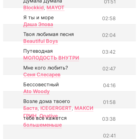
Думала Думала
01:51
Blockkid
,
MAYOT
Я ты и море
02:58
Даша Эпова
Твоя любимая песня
02:04
Beautiful Boys
Путеводная
03:42
МОЛОДОСТЬ ВНУТРИ
Мне кого любить?
02:47
Сеня Слесарев
Бессовестный
04:16
Ato Woody
Возле дома твоего
01:58
Баста
,
ICEGERGERT
,
МАКСИ
ГРИН
,
Onative
тебе все кажется
03:38
большеменьше
02:41