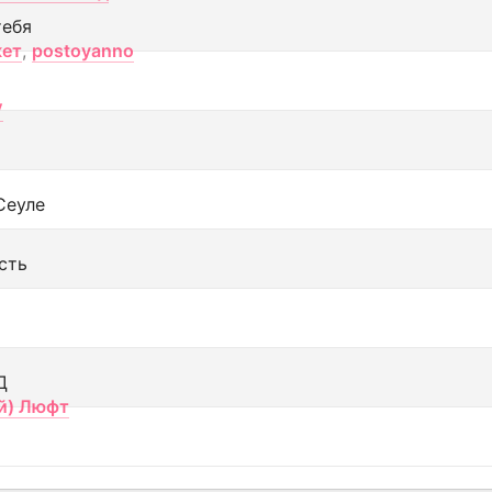
тебя
кет
,
postoyanno
V
Сеуле
сть
Д
й) Люфт