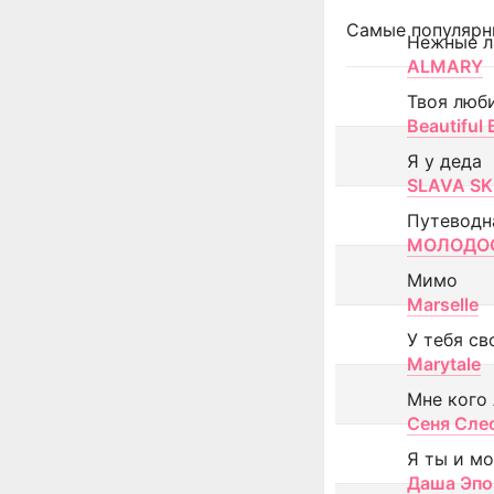
Самые популярн
Нежные л
ALMARY
Твоя люб
Beautiful
Я у деда
SLAVA SK
Путеводн
МОЛОДОС
Мимо
Marselle
У тебя св
Marytale
Мне кого
Сеня Сле
Я ты и м
Даша Эпо