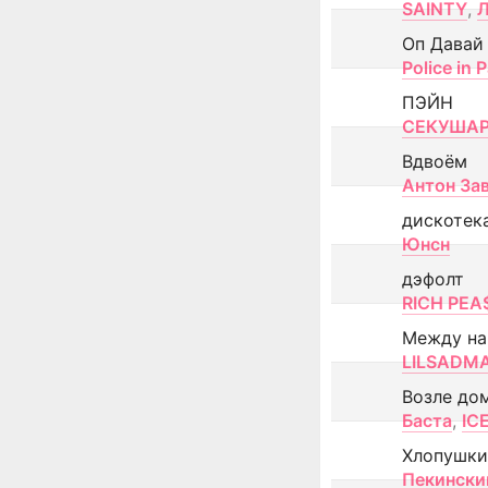
SAINTY
,
Оп Давай
Police in P
ПЭЙН
СЕКУША
Вдвоём
Антон За
дискотек
Юнсн
дэфолт
RICH PEA
Между н
LILSADM
Возле до
Баста
,
IC
Хлопушки
Пекински