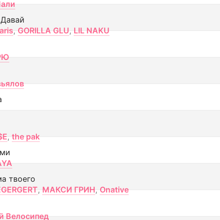
Лали
 Давай
aris
,
GORILLA GLU
,
LIL NAKU
РЮ
вьялов
а
$E
,
the pak
ами
AYA
ма твоего
EGERGERT
,
МАКСИ ГРИН
,
Onative
й Велосипед