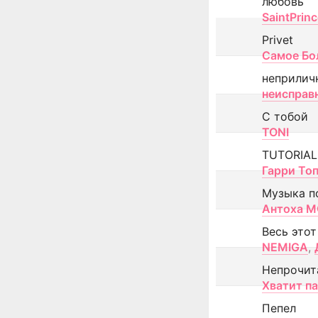
любовь
SaintPrin
Privet
Самое Бо
неприлич
неисправ
С тобой
TONI
TUTORIAL
Гарри То
Музыка п
Антоха 
Весь этот
NEMIGA
,
Непрочит
Хватит п
Пепел