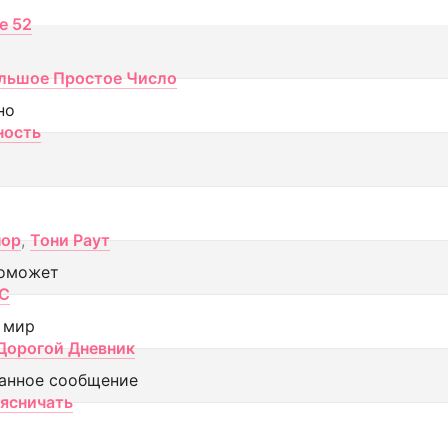
ce 52
льшое Простое Число
но
ность
пор
,
Тони Раут
оможет
МС
 мир
Дорогой Дневник
анное сообщение
аясничать