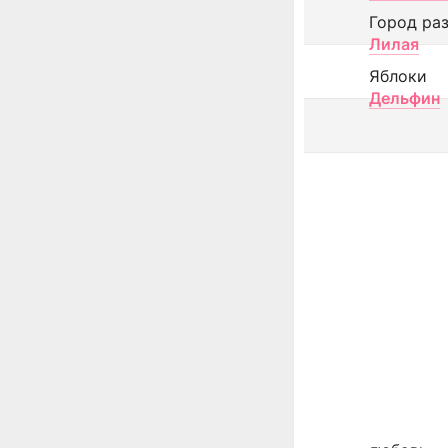
Город ра
Лилая
Яблоки
Дельфин