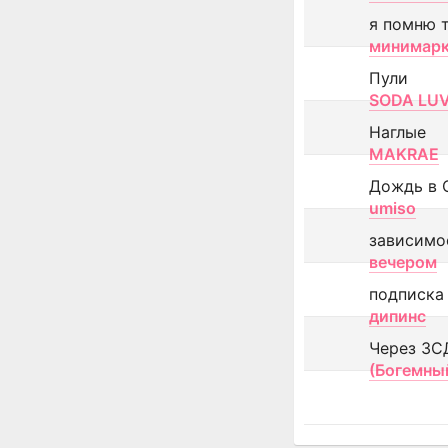
я помню 
минимар
Пули
SODA LU
Наглые
MAKRAE
Дождь в 
umiso
зависимо
вечером
подписка
дипинс
Через ЗС
(Богемны