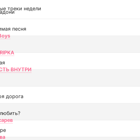
ые треки недели
адони
имая песня
 Boys
RIPKA
ая
ТЬ ВНУТРИ
оя дорога
 любить?
сарев
оре
ва