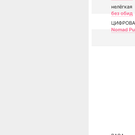
нелёгкая
без обид
ЦИФРОВА
Nomad Pu