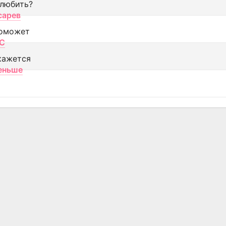
 любить?
сарев
оможет
МС
кажется
еньше