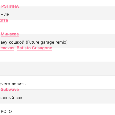
 РЭПИНА
АНИЯ
кита
Минаева
тану кошкой (Future garage remix)
евская
,
Batisto Grisagone
ечего ловить
Subwave
ванный ваз
ТРОГО