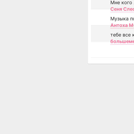
Мне кого
Сеня Сле
Музыка п
Антоха 
тебе все 
большем