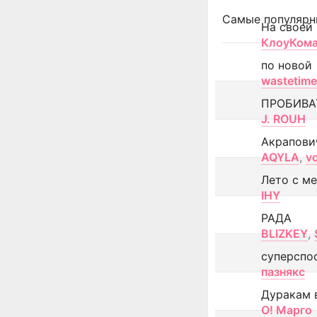
Самые популярн
На своей
КлоуКом
по новой
wastetime
ПРОБИВА
J. ROUH
Акрапови
AQYLA
,
v
Лето с м
IHY
РАДА
BLIZKEY
,
суперспо
пазнякс
Дуракам 
О! Марго