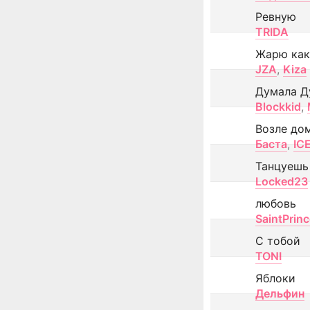
Ревную
TRIDA
Жарю как
JZA
,
Kiza
Думала Д
Blockkid
,
Возле до
Баста
,
IC
Танцуешь
Locked23
любовь
SaintPrin
С тобой
TONI
Яблоки
Дельфин