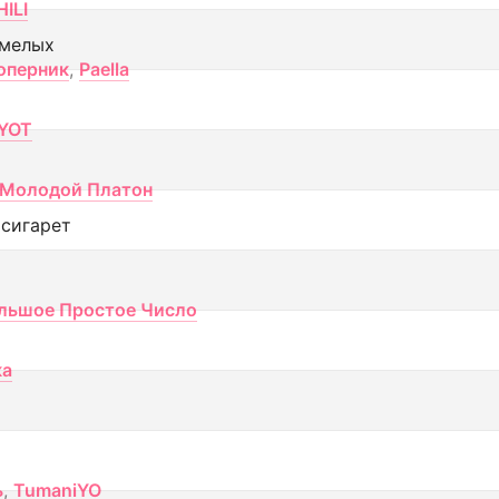
ILI
смелых
оперник
,
Paella
YOT
Молодой Платон
 сигарет
льшое Простое Число
ка
ь
,
TumaniYO