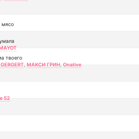
 мясо
умала
MAYOT
ма твоего
EGERGERT
,
МАКСИ ГРИН
,
Onative
ce 52