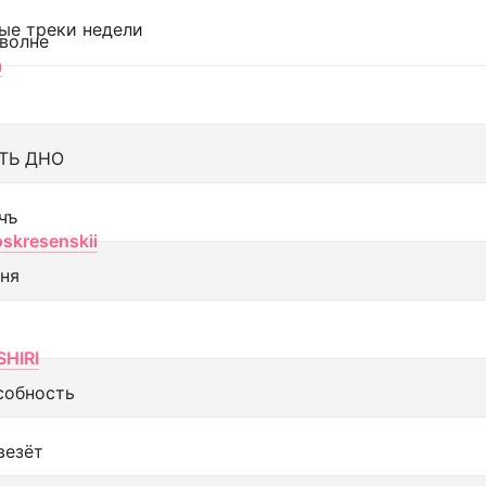
ые треки недели
 волне
а
ТЬ ДНО
чъ
oskresenskii
еня
SHIRI
собность
везёт