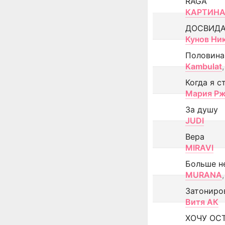
RAGA
КАРТИНА
ДОСВИД
Кунов Ни
Половина
Kambulat
,
Когда я с
Мария Рж
За душу
JUDI
Вера
MIRAVI
Больше н
MURANA
,
Затониро
Витя АК
ХОЧУ ОС