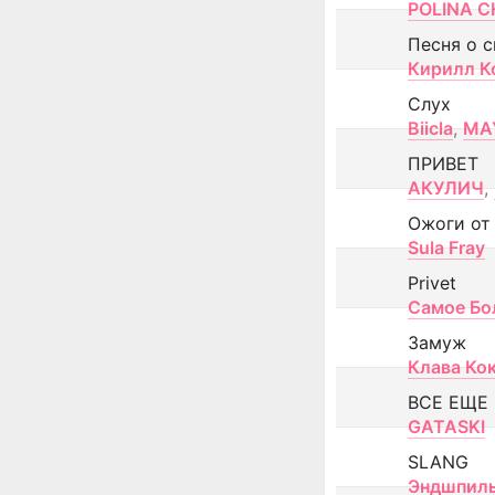
POLINA CH
Песня о 
Кирилл К
Слух
Biicla
,
MA
ПРИВЕТ
АКУЛИЧ
,
Ожоги от
Sula Fray
Privet
Самое Бо
Замуж
Клава Ко
ВСЕ ЕЩЕ
GATASKI
SLANG
Эндшпил