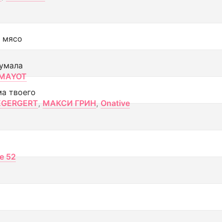
 мясо
умала
MAYOT
ма твоего
EGERGERT
,
МАКСИ ГРИН
,
Onative
ce 52