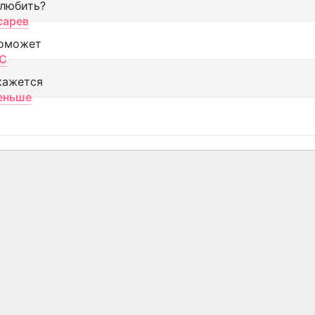
 любить?
сарев
оможет
МС
кажется
еньше