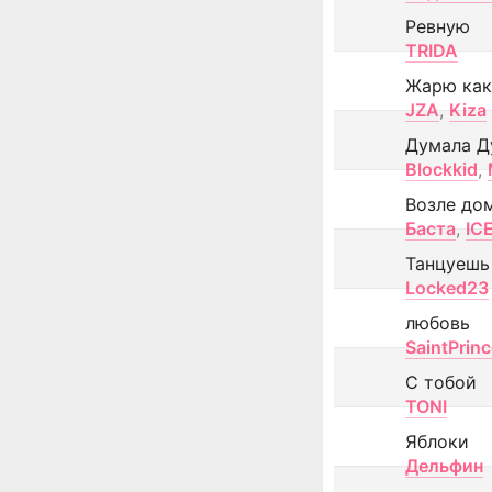
Ревную
TRIDA
Жарю как
JZA
,
Kiza
Думала Д
Blockkid
,
Возле до
Баста
,
IC
Танцуешь
Locked23
любовь
SaintPrin
С тобой
TONI
Яблоки
Дельфин