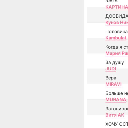
RAGA
КАРТИНА
ДОСВИД
Кунов Ни
Половина
Kambulat
,
Когда я с
Мария Рж
За душу
JUDI
Вера
MIRAVI
Больше н
MURANA
,
Затониро
Витя АК
ХОЧУ ОС