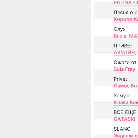
POLINA CH
Песня о 
Кирилл К
Слух
Biicla
,
MA
ПРИВЕТ
АКУЛИЧ
,
Ожоги от
Sula Fray
Privet
Самое Бо
Замуж
Клава Ко
ВСЕ ЕЩЕ
GATASKI
SLANG
Эндшпил