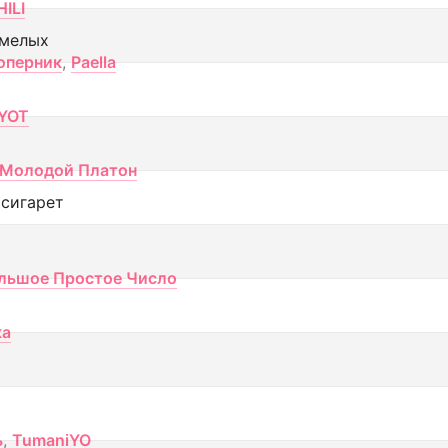
ILI
смелых
оперник
,
Paella
YOT
Молодой Платон
 сигарет
льшое Простое Число
ка
ь
,
TumaniYO