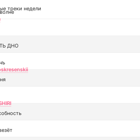
ые треки недели
 волне
а
ТЬ ДНО
чъ
oskresenskii
еня
SHIRI
собность
везёт