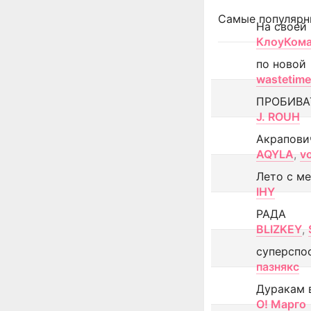
Самые популярн
На своей
КлоуКом
по новой
wastetime
ПРОБИВА
J. ROUH
Акрапови
AQYLA
,
v
Лето с м
IHY
РАДА
BLIZKEY
,
суперспо
пазнякс
Дуракам 
О! Марго