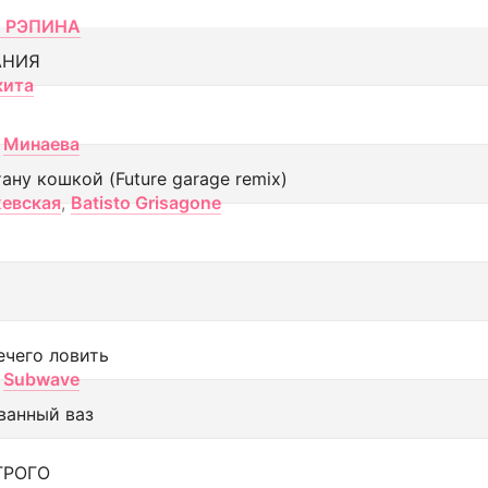
 РЭПИНА
АНИЯ
кита
Минаева
тану кошкой (Future garage remix)
евская
,
Batisto Grisagone
ечего ловить
Subwave
ванный ваз
ТРОГО