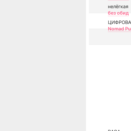
нелёгкая
без обид
ЦИФРОВА
Nomad Pu