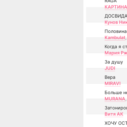
RAGA
КАРТИНА
ДОСВИД
Кунов Ни
Половина
Kambulat
,
Когда я с
Мария Рж
За душу
JUDI
Вера
MIRAVI
Больше н
MURANA
,
Затониро
Витя АК
ХОЧУ ОС