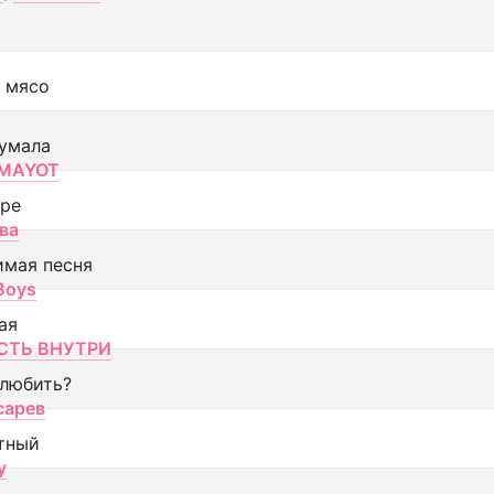
 мясо
умала
MAYOT
оре
ва
имая песня
 Boys
ая
ТЬ ВНУТРИ
 любить?
сарев
тный
y