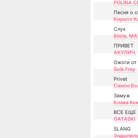
POLINA CH
Песня о 
Кирилл К
Слух
Biicla
,
MA
ПРИВЕТ
АКУЛИЧ
,
Ожоги от
Sula Fray
Privet
Самое Бо
Замуж
Клава Ко
ВСЕ ЕЩЕ
GATASKI
SLANG
Эндшпил