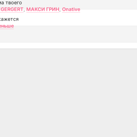
ма твоего
EGERGERT
,
МАКСИ ГРИН
,
Onative
кажется
еньше