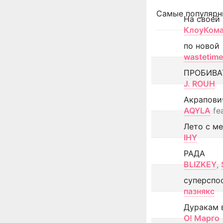
Самые популярн
На своей
КлоуКом
по новой
wastetime
ПРОБИВА
J. ROUH
Акрапови
AQYLA
fe
Лето с м
IHY
РАДА
BLIZKEY
,
суперспо
пазнякс
Дуракам 
О! Марго