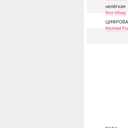
нелёгкая
без обид
ЦИФРОВА
Nomad Pu