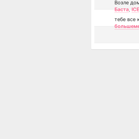
Возле до
Баста
,
IC
тебе все 
большем