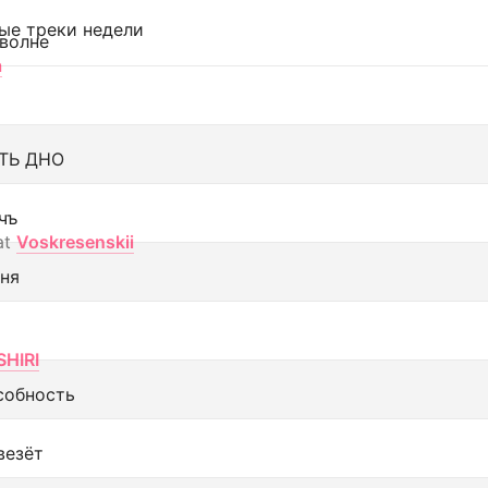
ые треки недели
 волне
а
ТЬ ДНО
чъ
at
Voskresenskii
еня
SHIRI
собность
везёт