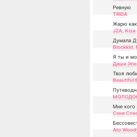
Ревную
TRIDA
Жарю как
JZA
,
Kiza
Думала Д
Blockkid
,
Я ты и м
Даша Эпо
Твоя люб
Beautiful
Путеводн
МОЛОДОС
Мне кого
Сеня Сле
Бессовес
Ato Wood