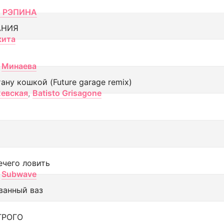
 РЭПИНА
АНИЯ
кита
Минаева
тану кошкой (Future garage remix)
евская
,
Batisto Grisagone
ечего ловить
Subwave
ванный ваз
ТРОГО