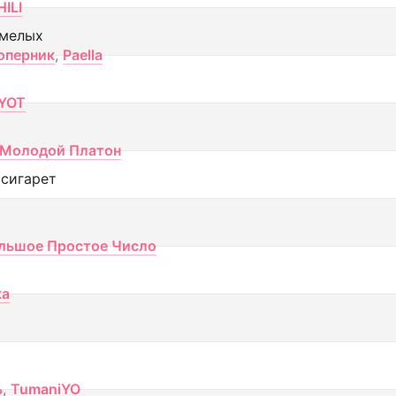
ILI
смелых
оперник
,
Paella
YOT
Молодой Платон
 сигарет
льшое Простое Число
ка
ь
,
TumaniYO