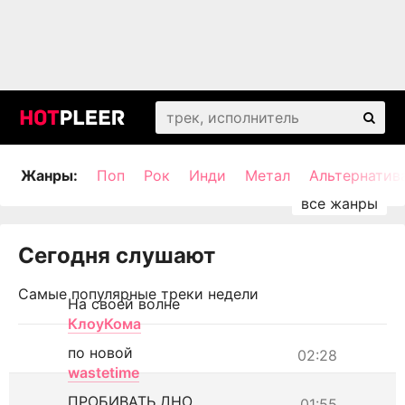
Жанры:
Поп
Рок
Инди
Метал
Альтернатив
Сегодня слушают
Самые популярные треки недели
На своей волне
КлоуКома
по новой
02:28
wastetime
ПРОБИВАТЬ ДНО
01:55