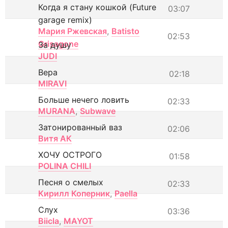
Когда я стану кошкой (Future
03:07
garage remix)
Мария Ржевская
,
Batisto
02:53
Grisagone
За душу
JUDI
Вера
02:18
MIRAVI
Больше нечего ловить
02:33
MURANA
,
Subwave
Затонированный ваз
02:06
Витя АК
ХОЧУ ОСТРОГО
01:58
POLINA CHILI
Песня о смелых
02:33
Кирилл Коперник
,
Paella
Слух
03:36
Biicla
,
MAYOT