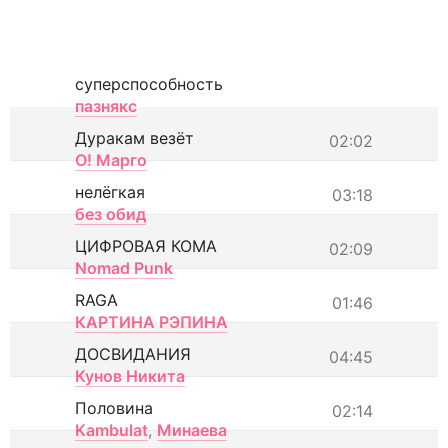
суперспособность
пазнякс
Дуракам везёт
02:02
О! Марго
нелёгкая
03:18
без обид
ЦИФРОВАЯ КОМА
02:09
Nomad Punk
RAGA
01:46
КАРТИНА РЭПИНА
ДОСВИДАНИЯ
04:45
Кунов Никита
Половина
02:14
Kambulat
,
Минаева