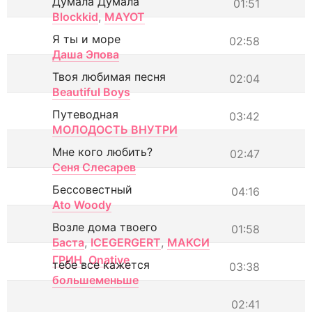
Думала Думала
01:51
Blockkid
,
MAYOT
Я ты и море
02:58
Даша Эпова
Твоя любимая песня
02:04
Beautiful Boys
Путеводная
03:42
МОЛОДОСТЬ ВНУТРИ
Мне кого любить?
02:47
Сеня Слесарев
Бессовестный
04:16
Ato Woody
Возле дома твоего
01:58
Баста
,
ICEGERGERT
,
МАКСИ
ГРИН
,
Onative
тебе все кажется
03:38
большеменьше
02:41