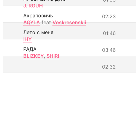
J. ROUH
Акраповичъ
02:23
AQYLA
feat
Voskresenskii
Лето с меня
01:46
IHY
РАДА
03:46
BLIZKEY
,
SHIRI
02:32