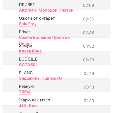
ПРИВЕТ
02:09
АКУЛИЧ
,
Молодой Платон
Ожоги от сигарет
02:36
Sula Fray
Privet
02:48
Самое Большое Простое
Число
Замуж
04:52
Клава Кока
ВСЕ ЕЩЕ
02:33
GATASKI
SLANG
02:19
Эндшпиль
,
TumaniYO
Ревную
03:13
TRIDA
Жарю как мясо
02:10
JZA
,
Kiza