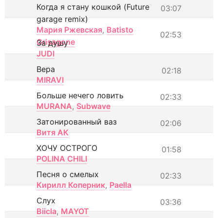
Когда я стану кошкой (Future
03:07
garage remix)
Мария Ржевская
,
Batisto
02:53
Grisagone
За душу
JUDI
Вера
02:18
MIRAVI
Больше нечего ловить
02:33
MURANA
,
Subwave
Затонированный ваз
02:06
Витя АК
ХОЧУ ОСТРОГО
01:58
POLINA CHILI
Песня о смелых
02:33
Кирилл Коперник
,
Paella
Слух
03:36
Biicla
,
MAYOT