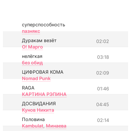
суперспособность
пазнякс
Дуракам везёт
02:02
О! Марго
нелёгкая
03:18
без обид
ЦИФРОВАЯ КОМА
02:09
Nomad Punk
RAGA
01:46
КАРТИНА РЭПИНА
ДОСВИДАНИЯ
04:45
Кунов Никита
Половина
02:14
Kambulat
,
Минаева