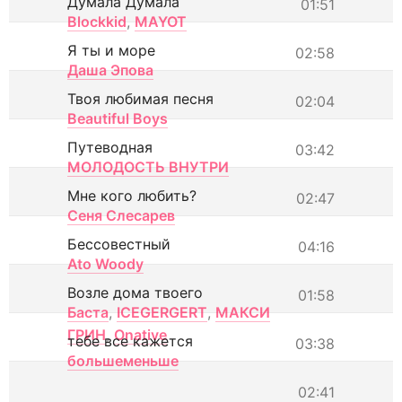
Думала Думала
01:51
Blockkid
,
MAYOT
Я ты и море
02:58
Даша Эпова
Твоя любимая песня
02:04
Beautiful Boys
Путеводная
03:42
МОЛОДОСТЬ ВНУТРИ
Мне кого любить?
02:47
Сеня Слесарев
Бессовестный
04:16
Ato Woody
Возле дома твоего
01:58
Баста
,
ICEGERGERT
,
МАКСИ
ГРИН
,
Onative
тебе все кажется
03:38
большеменьше
02:41