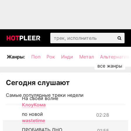
Жанры:
Поп
Рок
Инди
Метал
Альтернатив
Сегодня слушают
Самые популярные треки недели
На своей волне
КлоуКома
по новой
02:28
wastetime
ПРОБИВАТЬ ДНО
01:55