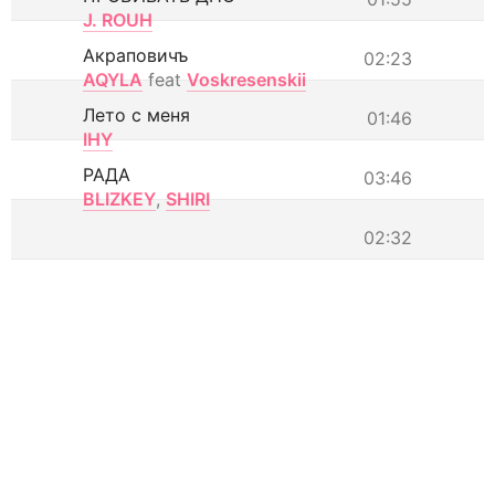
J. ROUH
Акраповичъ
02:23
AQYLA
feat
Voskresenskii
Лето с меня
01:46
IHY
РАДА
03:46
BLIZKEY
,
SHIRI
02:32