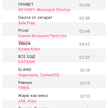
ПРИВЕТ
02:09
АКУЛИЧ
,
Молодой Платон
Ожоги от сигарет
02:36
Sula Fray
Privet
02:48
Самое Большое Простое
Число
Замуж
04:52
Клава Кока
ВСЕ ЕЩЕ
02:33
GATASKI
SLANG
02:19
Эндшпиль
,
TumaniYO
Ревную
03:13
TRIDA
Жарю как мясо
02:10
JZA
,
Kiza