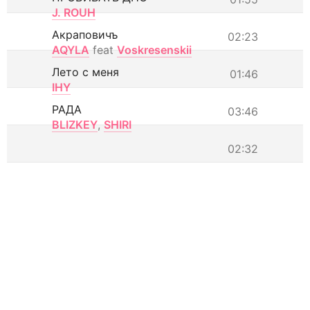
J. ROUH
Акраповичъ
02:23
AQYLA
feat
Voskresenskii
Лето с меня
01:46
IHY
РАДА
03:46
BLIZKEY
,
SHIRI
02:32