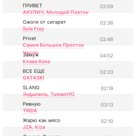
ПРИВЕТ
02:09
АКУЛИЧ
,
Молодой Платон
Ожоги от сигарет
02:36
Sula Fray
Privet
02:48
Самое Большое Простое
Число
Замуж
04:52
Клава Кока
ВСЕ ЕЩЕ
02:33
GATASKI
SLANG
02:19
Эндшпиль
,
TumaniYO
Ревную
03:13
TRIDA
Жарю как мясо
02:10
JZA
,
Kiza