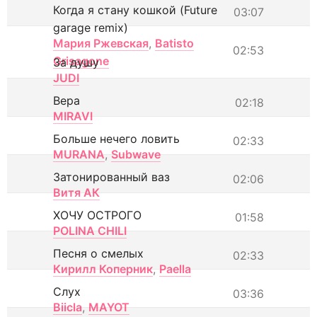
Когда я стану кошкой (Future
03:07
garage remix)
Мария Ржевская
,
Batisto
02:53
Grisagone
За душу
JUDI
Вера
02:18
MIRAVI
Больше нечего ловить
02:33
MURANA
,
Subwave
Затонированный ваз
02:06
Витя АК
ХОЧУ ОСТРОГО
01:58
POLINA CHILI
Песня о смелых
02:33
Кирилл Коперник
,
Paella
Слух
03:36
Biicla
,
MAYOT