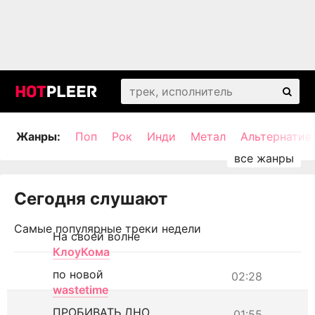
Жанры:
Поп
Рок
Инди
Метал
Альтернатив
Сегодня слушают
Самые популярные треки недели
На своей волне
КлоуКома
по новой
02:28
wastetime
ПРОБИВАТЬ ДНО
01:55