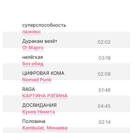
суперспособность
пазнякс
Дуракам везёт
02:02
О! Марго
нелёгкая
03:18
без обид
ЦИФРОВАЯ КОМА
02:09
Nomad Punk
RAGA
01:46
КАРТИНА РЭПИНА
ДОСВИДАНИЯ
04:45
Кунов Никита
Половина
02:14
Kambulat
,
Минаева