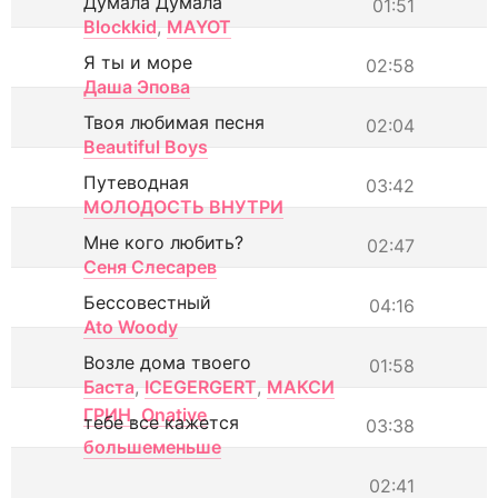
Думала Думала
01:51
Blockkid
,
MAYOT
Я ты и море
02:58
Даша Эпова
Твоя любимая песня
02:04
Beautiful Boys
Путеводная
03:42
МОЛОДОСТЬ ВНУТРИ
Мне кого любить?
02:47
Сеня Слесарев
Бессовестный
04:16
Ato Woody
Возле дома твоего
01:58
Баста
,
ICEGERGERT
,
МАКСИ
ГРИН
,
Onative
тебе все кажется
03:38
большеменьше
02:41