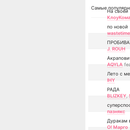
Самые популярн
На своей
КлоуКом
по новой
wastetime
ПРОБИВА
J. ROUH
Акрапови
AQYLA
fe
Лето с м
IHY
РАДА
BLIZKEY
,
суперспо
пазнякс
Дуракам 
О! Марго