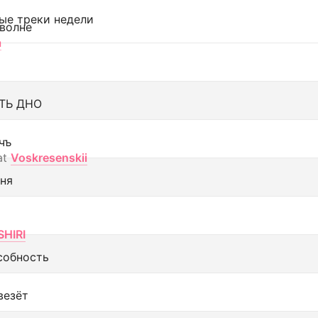
ые треки недели
 волне
а
ТЬ ДНО
чъ
at
Voskresenskii
еня
SHIRI
собность
везёт