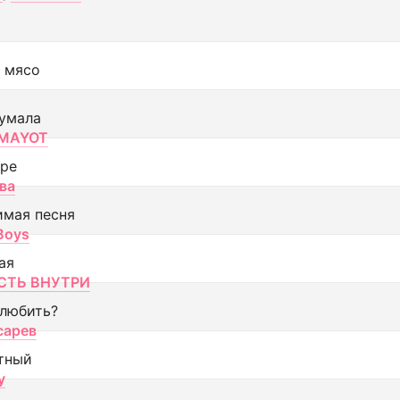
 мясо
умала
MAYOT
оре
ва
имая песня
 Boys
ая
ТЬ ВНУТРИ
 любить?
сарев
тный
y