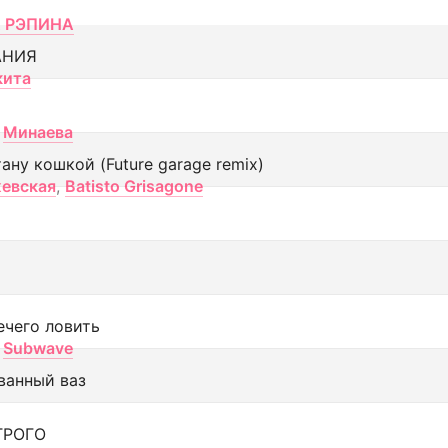
 РЭПИНА
АНИЯ
кита
Минаева
тану кошкой (Future garage remix)
евская
,
Batisto Grisagone
ечего ловить
Subwave
ванный ваз
ТРОГО