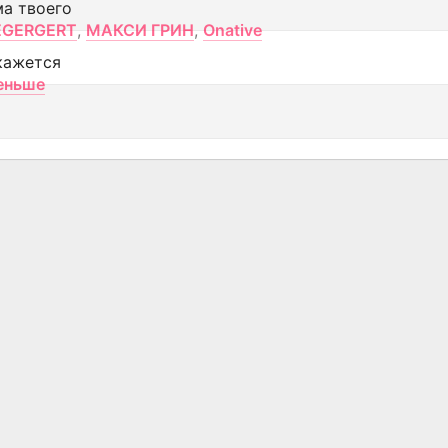
ма твоего
EGERGERT
,
МАКСИ ГРИН
,
Onative
кажется
еньше