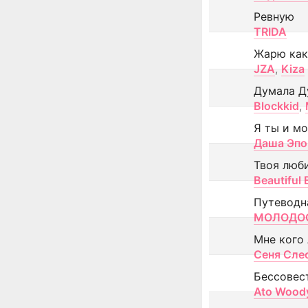
Ревную
TRIDA
Жарю как
JZA
,
Kiza
Думала Д
Blockkid
,
Я ты и м
Даша Эпо
Твоя люб
Beautiful
Путеводн
МОЛОДОС
Мне кого
Сеня Сле
Бессовес
Ato Wood