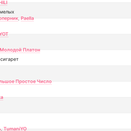
ILI
смелых
оперник
,
Paella
YOT
Молодой Платон
 сигарет
льшое Простое Число
ка
ь
,
TumaniYO