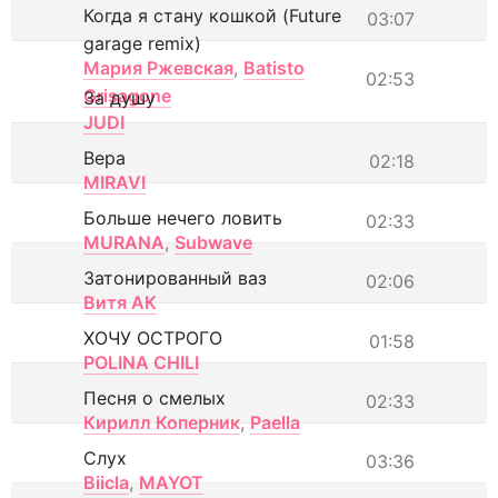
Когда я стану кошкой (Future
03:07
garage remix)
Мария Ржевская
,
Batisto
02:53
Grisagone
За душу
JUDI
Вера
02:18
MIRAVI
Больше нечего ловить
02:33
MURANA
,
Subwave
Затонированный ваз
02:06
Витя АК
ХОЧУ ОСТРОГО
01:58
POLINA CHILI
Песня о смелых
02:33
Кирилл Коперник
,
Paella
Слух
03:36
Biicla
,
MAYOT