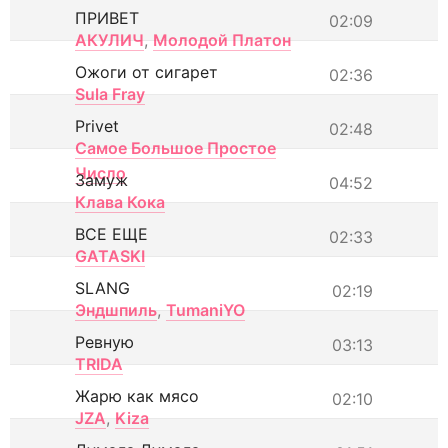
ПРИВЕТ
02:09
АКУЛИЧ
,
Молодой Платон
Ожоги от сигарет
02:36
Sula Fray
Privet
02:48
Самое Большое Простое
Число
Замуж
04:52
Клава Кока
ВСЕ ЕЩЕ
02:33
GATASKI
SLANG
02:19
Эндшпиль
,
TumaniYO
Ревную
03:13
TRIDA
Жарю как мясо
02:10
JZA
,
Kiza