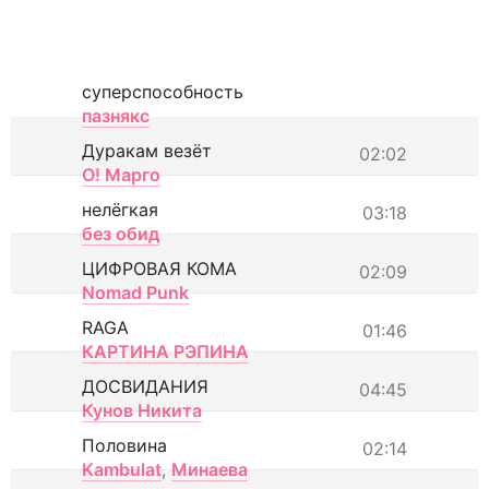
суперспособность
пазнякс
Дуракам везёт
02:02
О! Марго
нелёгкая
03:18
без обид
ЦИФРОВАЯ КОМА
02:09
Nomad Punk
RAGA
01:46
КАРТИНА РЭПИНА
ДОСВИДАНИЯ
04:45
Кунов Никита
Половина
02:14
Kambulat
,
Минаева