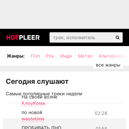
Жанры:
Поп
Рок
Инди
Метал
Альтернатив
Сегодня слушают
Самые популярные треки недели
На своей волне
КлоуКома
по новой
02:28
wastetime
ПРОБИВАТЬ ДНО
01:55