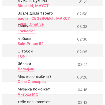
Думала Думала
01:51
Blockkid
,
MAYOT
Возле дома твоего
02:58
Баста
,
ICEGERGERT
,
МАКСИ
ГРИН
,
Onative
Танцуешь
03:38
Locked23
любовь
02:30
SaintPrince 52
С тобой
02:35
TONI
Яблоки
03:21
Дельфин
Мне кого любить?
03:28
Сеня Слесарев
Музыка поможет
04:16
Антоха МС
тебе все кажется
02:13