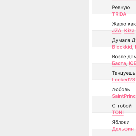
Ревную
TRIDA
Жарю как
JZA
,
Kiza
Думала Д
Blockkid
,
Возле до
Баста
,
IC
Танцуешь
Locked23
любовь
SaintPrin
С тобой
TONI
Яблоки
Дельфин