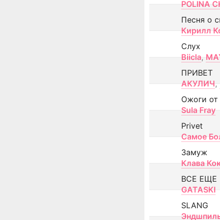
POLINA CH
Песня о 
Кирилл К
Слух
Biicla
,
MA
ПРИВЕТ
АКУЛИЧ
,
Ожоги от
Sula Fray
Privet
Самое Бо
Замуж
Клава Ко
ВСЕ ЕЩЕ
GATASKI
SLANG
Эндшпил