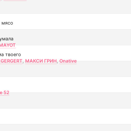
 мясо
умала
MAYOT
ма твоего
EGERGERT
,
МАКСИ ГРИН
,
Onative
ce 52