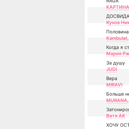
RAGA
КАРТИНА
ДОСВИД
Кунов Ни
Половина
Kambulat
,
Когда я с
Мария Рж
За душу
JUDI
Вера
MIRAVI
Больше н
MURANA
,
Затониро
Витя АК
ХОЧУ ОС