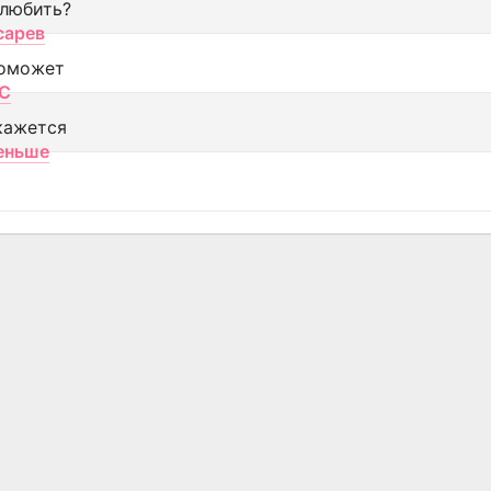
 любить?
сарев
оможет
МС
кажется
еньше