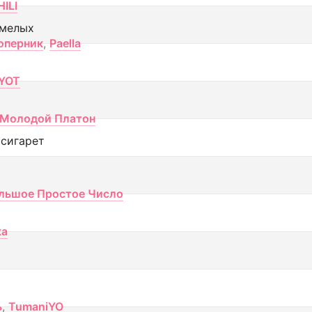
ILI
смелых
оперник
,
Paella
YOT
Молодой Платон
 сигарет
льшое Простое Число
ка
ь
,
TumaniYO