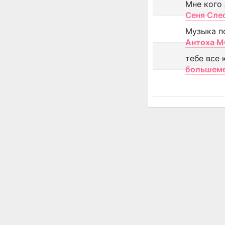
Мне кого
Сеня Сле
Музыка п
Антоха 
тебе все 
большем