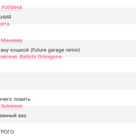
 РЭПИНА
АНИЯ
кита
Минаева
тану кошкой (Future garage remix)
евская
,
Batisto Grisagone
ечего ловить
Subwave
ванный ваз
ТРОГО