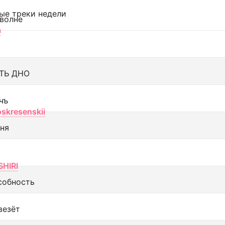
ые треки недели
 волне
а
ТЬ ДНО
чъ
oskresenskii
еня
SHIRI
собность
везёт