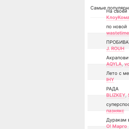
Самые популярн
На своей
КлоуКом
по новой
wastetime
ПРОБИВА
J. ROUH
Акрапови
AQYLA
,
v
Лето с м
IHY
РАДА
BLIZKEY
,
суперспо
пазнякс
Дуракам 
О! Марго