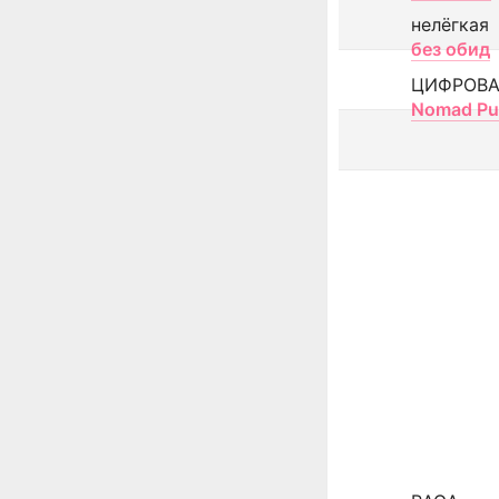
нелёгкая
без обид
ЦИФРОВА
Nomad Pu