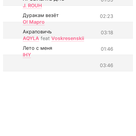
J. ROUH
Дуракам везёт
02:23
О! Марго
Акраповичъ
03:18
AQYLA
feat
Voskresenskii
Лето с меня
01:46
IHY
03:46