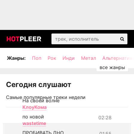
Жанры:
Поп
Рок
Инди
Метал
Альтернатив
Сегодня слушают
Самые популярные треки недели
На своей волне
КлоуКома
по новой
02:28
wastetime
ПРОБИВАТЬ ДНО
01:55