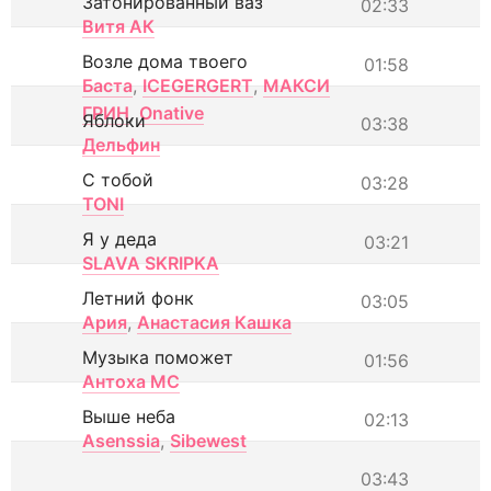
Затонированный ваз
02:33
Витя АК
Возле дома твоего
01:58
Баста
,
ICEGERGERT
,
МАКСИ
ГРИН
,
Onative
Яблоки
03:38
Дельфин
С тобой
03:28
TONI
Я у деда
03:21
SLAVA SKRIPKA
Летний фонк
03:05
Ария
,
Анастасия Кашка
Музыка поможет
01:56
Антоха МС
Выше неба
02:13
Asenssia
,
Sibewest
03:43