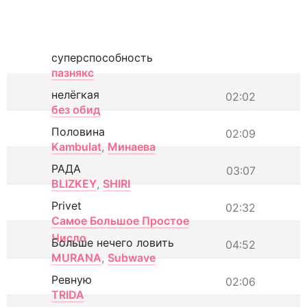
суперспособность
пазнякс
нелёгкая
02:02
без обид
Половина
02:09
Kambulat
,
Минаева
РАДА
03:07
BLIZKEY
,
SHIRI
Privet
02:32
Самое Большое Простое
Число
Больше нечего ловить
04:52
MURANA
,
Subwave
Ревную
02:06
TRIDA