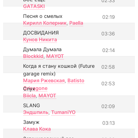
02:33
GATASKI
Песня о смелых
02:19
Кирилл Коперник
,
Paella
ДОСВИДАНИЯ
03:36
Кунов Никита
Думала Думала
02:14
Blockkid
,
MAYOT
Когда я стану кошкой (Future
02:58
garage remix)
Мария Ржевская
,
Batisto
02:53
Grisagone
Слух
Biicla
,
MAYOT
SLANG
02:09
Эндшпиль
,
TumaniYO
Замуж
03:13
Клава Кока