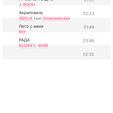
J. ROUH
Акраповичъ
02:23
AQYLA
feat
Voskresenskii
Лето с меня
01:46
IHY
РАДА
03:46
BLIZKEY
,
SHIRI
02:32