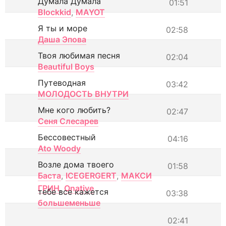
Думала Думала
01:51
Blockkid
,
MAYOT
Я ты и море
02:58
Даша Эпова
Твоя любимая песня
02:04
Beautiful Boys
Путеводная
03:42
МОЛОДОСТЬ ВНУТРИ
Мне кого любить?
02:47
Сеня Слесарев
Бессовестный
04:16
Ato Woody
Возле дома твоего
01:58
Баста
,
ICEGERGERT
,
МАКСИ
ГРИН
,
Onative
тебе все кажется
03:38
большеменьше
02:41