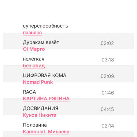
суперспособность
пазнякс
Дуракам везёт
02:02
О! Марго
нелёгкая
03:18
без обид
ЦИФРОВАЯ КОМА
02:09
Nomad Punk
RAGA
01:46
КАРТИНА РЭПИНА
ДОСВИДАНИЯ
04:45
Кунов Никита
Половина
02:14
Kambulat
,
Минаева