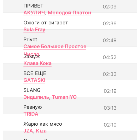
ПРИВЕТ
02:09
АКУЛИЧ
,
Молодой Платон
Ожоги от сигарет
02:36
Sula Fray
Privet
02:48
Самое Большое Простое
Число
Замуж
04:52
Клава Кока
ВСЕ ЕЩЕ
02:33
GATASKI
SLANG
02:19
Эндшпиль
,
TumaniYO
Ревную
03:13
TRIDA
Жарю как мясо
02:10
JZA
,
Kiza