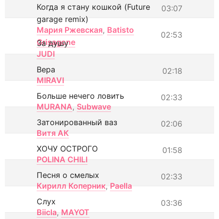
Когда я стану кошкой (Future
03:07
garage remix)
Мария Ржевская
,
Batisto
02:53
Grisagone
За душу
JUDI
Вера
02:18
MIRAVI
Больше нечего ловить
02:33
MURANA
,
Subwave
Затонированный ваз
02:06
Витя АК
ХОЧУ ОСТРОГО
01:58
POLINA CHILI
Песня о смелых
02:33
Кирилл Коперник
,
Paella
Слух
03:36
Biicla
,
MAYOT