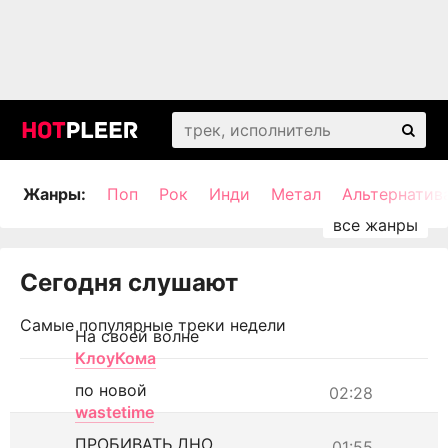
Жанры:
Поп
Рок
Инди
Метал
Альтернатив
Сегодня слушают
Самые популярные треки недели
На своей волне
КлоуКома
по новой
02:28
wastetime
ПРОБИВАТЬ ДНО
01:55