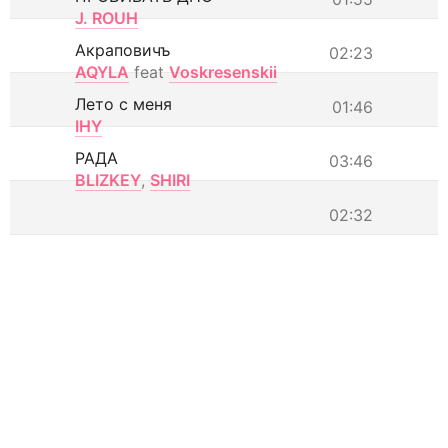
J. ROUH
Акраповичъ
02:23
AQYLA
feat
Voskresenskii
Лето с меня
01:46
IHY
РАДА
03:46
BLIZKEY
,
SHIRI
02:32