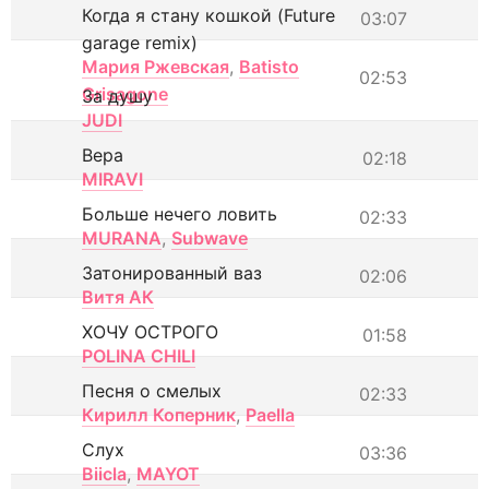
Когда я стану кошкой (Future
03:07
garage remix)
Мария Ржевская
,
Batisto
02:53
Grisagone
За душу
JUDI
Вера
02:18
MIRAVI
Больше нечего ловить
02:33
MURANA
,
Subwave
Затонированный ваз
02:06
Витя АК
ХОЧУ ОСТРОГО
01:58
POLINA CHILI
Песня о смелых
02:33
Кирилл Коперник
,
Paella
Слух
03:36
Biicla
,
MAYOT