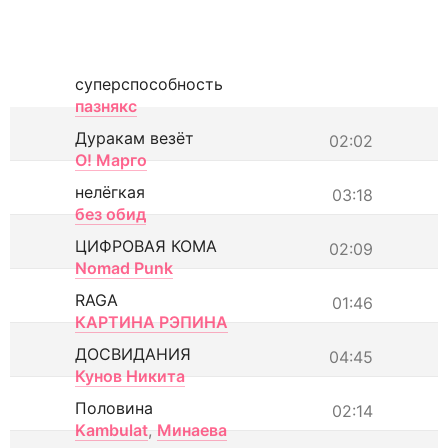
суперспособность
пазнякс
Дуракам везёт
02:02
О! Марго
нелёгкая
03:18
без обид
ЦИФРОВАЯ КОМА
02:09
Nomad Punk
RAGA
01:46
КАРТИНА РЭПИНА
ДОСВИДАНИЯ
04:45
Кунов Никита
Половина
02:14
Kambulat
,
Минаева