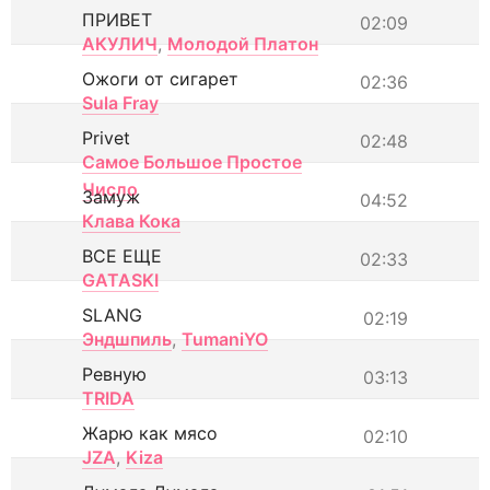
ПРИВЕТ
02:09
АКУЛИЧ
,
Молодой Платон
Ожоги от сигарет
02:36
Sula Fray
Privet
02:48
Самое Большое Простое
Число
Замуж
04:52
Клава Кока
ВСЕ ЕЩЕ
02:33
GATASKI
SLANG
02:19
Эндшпиль
,
TumaniYO
Ревную
03:13
TRIDA
Жарю как мясо
02:10
JZA
,
Kiza