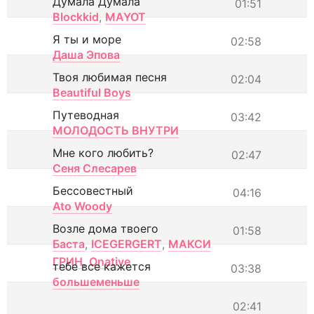
Думала Думала
01:51
Blockkid
,
MAYOT
Я ты и море
02:58
Даша Эпова
Твоя любимая песня
02:04
Beautiful Boys
Путеводная
03:42
МОЛОДОСТЬ ВНУТРИ
Мне кого любить?
02:47
Сеня Слесарев
Бессовестный
04:16
Ato Woody
Возле дома твоего
01:58
Баста
,
ICEGERGERT
,
МАКСИ
ГРИН
,
Onative
тебе все кажется
03:38
большеменьше
02:41